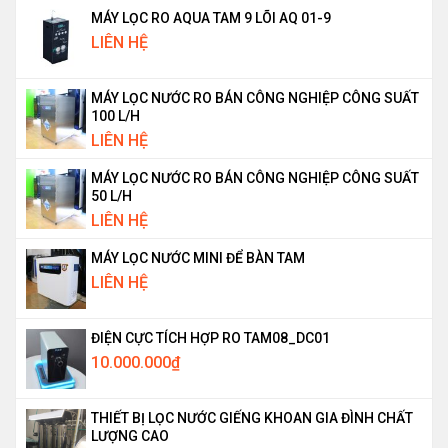
MÁY LỌC RO AQUA TAM 9 LÕI AQ 01-9
LIÊN HỆ
MÁY LỌC NƯỚC RO BÁN CÔNG NGHIỆP CÔNG SUẤT
100 L/H
LIÊN HỆ
MÁY LỌC NƯỚC RO BÁN CÔNG NGHIỆP CÔNG SUẤT
50 L/H
LIÊN HỆ
MÁY LỌC NƯỚC MINI ĐỂ BÀN TAM
LIÊN HỆ
ĐIỆN CỰC TÍCH HỢP RO TAM08_DC01
10.000.000
₫
THIẾT BỊ LỌC NƯỚC GIẾNG KHOAN GIA ĐÌNH CHẤT
LƯỢNG CAO