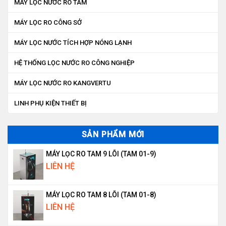
MÁY LỌC NƯỚC RO TAM
MÁY LỌC RO CÔNG SỞ
MÁY LỌC NƯỚC TÍCH HỢP NÓNG LẠNH
HỆ THỐNG LỌC NƯỚC RO CÔNG NGHIỆP
MÁY LỌC NƯỚC RO KANGVERTU
LINH PHỤ KIỆN THIẾT BỊ
SẢN PHẨM MỚI
MÁY LỌC RO TAM 9 LÕI (TAM 01-9)
LIÊN HỆ
MÁY LỌC RO TAM 8 LÕI (TAM 01-8)
LIÊN HỆ