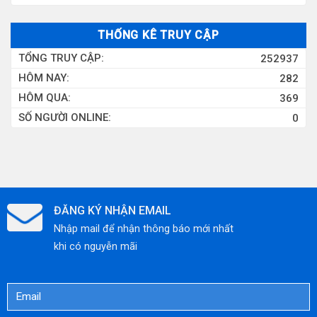
LÝ
GIẢI
NGHIỆP
NƯỚC
PHÁP
THỐNG KÊ TRUY CẬP
THẢI
XỬ
TỔNG TRUY CẬP:
252937
KHU
LÝ
HÔM NAY:
282
CÔNG
NƯỚC
HÔM QUA:
369
NGHIỆP
THẢI
SỐ NGƯỜI ONLINE:
0
CHUẨN
XI
QUỐC
MẠ
TẾ
HIỆU
QUẢ,
TIẾT
ĐĂNG KÝ NHẬN EMAIL
KIỆM
Nhập mail để nhận thông báo mới nhất
CHI
khi có nguyễn mãi
PHÍ