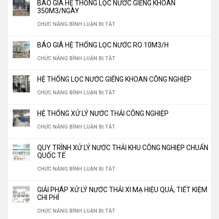
YÊU
BÁO GIÁ HỆ THỐNG LỌC NƯỚC GIẾNG KHOAN
NƯỚC
LIỆU
TRÌNH
350M3/NGÀY
CẦU
CÔNG
LỌC
THIẾT
Ở
CHỨC NĂNG BÌNH LUẬN BỊ TẮT
NGHIỆP
NƯỚC
LẬP
BÁO
TIẾT
BÁO GIÁ HỆ THỐNG LỌC NƯỚC RO 10M3/H
“THẦN
NHÀ
GIÁ
KIỆM
Ở
CHỨC NĂNG BÌNH LUẬN BỊ TẮT
THÁNH”
MÁY
HỆ
30%
BÁO
KHÔNG
SẢN
THỐNG
HỆ THỐNG LỌC NƯỚC GIẾNG KHOAN CÔNG NGHIỆP
CHI
GIÁ
THỂ
XUẤT
LỌC
Ở
CHỨC NĂNG BÌNH LUẬN BỊ TẮT
PHÍ
HỆ
THIẾU
NƯỚC
NƯỚC
HỆ
VẬN
THỐNG
CHO
HỆ THỐNG XỬ LÝ NƯỚC THẢI CÔNG NGHIỆP
ĐÓNG
GIẾNG
THỐNG
HÀNH
LỌC
HỆ
Ở
CHỨC NĂNG BÌNH LUẬN BỊ TẮT
BÌNH,
KHOAN
LỌC
NĂM
NƯỚC
THỐNG
HỆ
ĐÓNG
350M3/NGÀY
NƯỚC
QUY TRÌNH XỬ LÝ NƯỚC THẢI KHU CÔNG NGHIỆP CHUẨN
2026
RO
LỌC
THỐNG
CHAI
QUỐC TẾ
GIẾNG
10M3/H
NƯỚC
XỬ
CHUẨN
Ở
CHỨC NĂNG BÌNH LUẬN BỊ TẮT
KHOAN
LÝ
QUỐC
QUY
CÔNG
GIẢI PHÁP XỬ LÝ NƯỚC THẢI XI MẠ HIỆU QUẢ, TIẾT KIỆM
NƯỚC
GIA
TRÌNH
CHI PHÍ
NGHIỆP
THẢI
2026
XỬ
Ở
CHỨC NĂNG BÌNH LUẬN BỊ TẮT
CÔNG