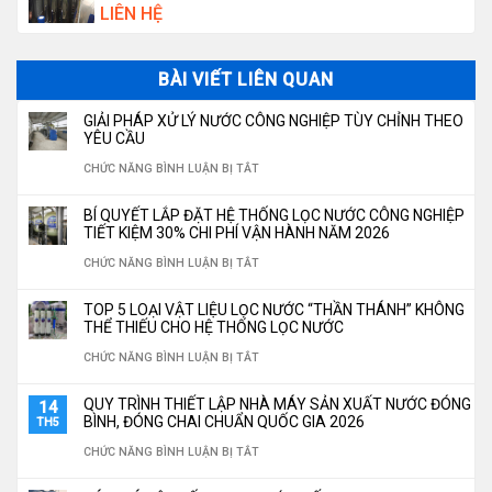
LIÊN HỆ
BÀI VIẾT LIÊN QUAN
GIẢI PHÁP XỬ LÝ NƯỚC CÔNG NGHIỆP TÙY CHỈNH THEO
YÊU CẦU
Ở
CHỨC NĂNG BÌNH LUẬN BỊ TẮT
GIẢI
BÍ QUYẾT LẮP ĐẶT HỆ THỐNG LỌC NƯỚC CÔNG NGHIỆP
PHÁP
TIẾT KIỆM 30% CHI PHÍ VẬN HÀNH NĂM 2026
XỬ
Ở
CHỨC NĂNG BÌNH LUẬN BỊ TẮT
LÝ
BÍ
TOP 5 LOẠI VẬT LIỆU LỌC NƯỚC “THẦN THÁNH” KHÔNG
NƯỚC
QUYẾT
THỂ THIẾU CHO HỆ THỐNG LỌC NƯỚC
CÔNG
LẮP
Ở
CHỨC NĂNG BÌNH LUẬN BỊ TẮT
NGHIỆP
ĐẶT
TOP
QUY TRÌNH THIẾT LẬP NHÀ MÁY SẢN XUẤT NƯỚC ĐÓNG
14
TÙY
HỆ
5
BÌNH, ĐÓNG CHAI CHUẨN QUỐC GIA 2026
TH5
CHỈNH
THỐNG
LOẠI
Ở
CHỨC NĂNG BÌNH LUẬN BỊ TẮT
THEO
LỌC
VẬT
QUY