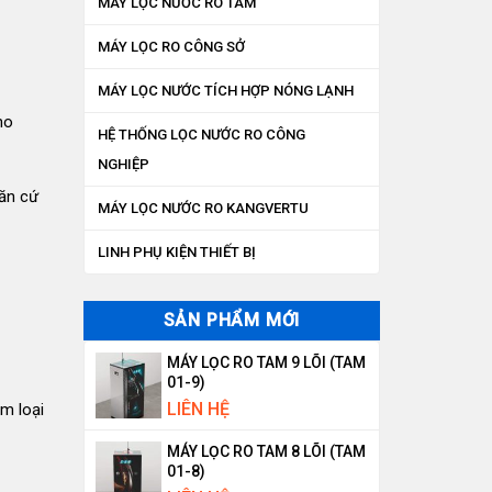
MÁY LỌC NƯỚC RO TAM
MÁY LỌC RO CÔNG SỞ
MÁY LỌC NƯỚC TÍCH HỢP NÓNG LẠNH
ho
HỆ THỐNG LỌC NƯỚC RO CÔNG
NGHIỆP
căn cứ
MÁY LỌC NƯỚC RO KANGVERTU
LINH PHỤ KIỆN THIẾT BỊ
SẢN PHẨM MỚI
MÁY LỌC RO TAM 9 LÕI (TAM
01-9)
LIÊN HỆ
m loại
MÁY LỌC RO TAM 8 LÕI (TAM
01-8)