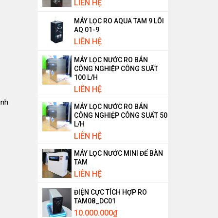
LIÊN HỆ
MÁY LỌC RO AQUA TAM 9 LÕI
AQ 01-9
LIÊN HỆ
MÁY LỌC NƯỚC RO BÁN
CÔNG NGHIỆP CÔNG SUẤT
100 L/H
LIÊN HỆ
inh
MÁY LỌC NƯỚC RO BÁN
CÔNG NGHIỆP CÔNG SUẤT 50
L/H
LIÊN HỆ
MÁY LỌC NƯỚC MINI ĐỂ BÀN
TAM
LIÊN HỆ
ĐIỆN CỰC TÍCH HỢP RO
TAM08_DC01
10.000.000
₫