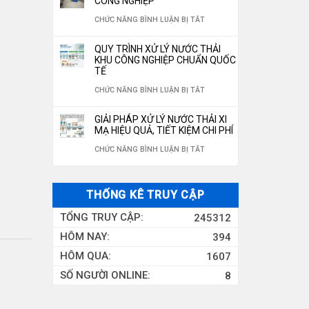
CÔNG NGHIỆP
ĐÓNG
350M3/NGÀY
NƯỚC
LỌC
NƯỚC
Ở
CHỨC NĂNG BÌNH LUẬN BỊ TẮT
CHAI
RO
NƯỚC
HỆ
CHUẨN
QUY TRÌNH XỬ LÝ NƯỚC THẢI
10M3/H
GIẾNG
THỐNG
KHU CÔNG NGHIỆP CHUẨN QUỐC
QUỐC
TẾ
KHOAN
XỬ
GIA
Ở
CHỨC NĂNG BÌNH LUẬN BỊ TẮT
CÔNG
LÝ
2026
QUY
NGHIỆP
NƯỚC
GIẢI PHÁP XỬ LÝ NƯỚC THẢI XI
TRÌNH
MẠ HIỆU QUẢ, TIẾT KIỆM CHI PHÍ
THẢI
XỬ
Ở
CHỨC NĂNG BÌNH LUẬN BỊ TẮT
CÔNG
LÝ
GIẢI
NGHIỆP
NƯỚC
PHÁP
THỐNG KÊ TRUY CẬP
THẢI
XỬ
TỔNG TRUY CẬP:
245312
KHU
LÝ
HÔM NAY:
394
CÔNG
NƯỚC
HÔM QUA:
1607
NGHIỆP
THẢI
SỐ NGƯỜI ONLINE:
8
CHUẨN
XI
QUỐC
MẠ