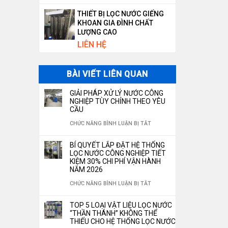
THIẾT BỊ LỌC NƯỚC GIẾNG
KHOAN GIA ĐÌNH CHẤT
LƯỢNG CAO
LIÊN HỆ
BÀI VIẾT LIÊN QUAN
GIẢI PHÁP XỬ LÝ NƯỚC CÔNG
NGHIỆP TÙY CHỈNH THEO YÊU
CẦU
Ở
CHỨC NĂNG BÌNH LUẬN BỊ TẮT
GIẢI
BÍ QUYẾT LẮP ĐẶT HỆ THỐNG
PHÁP
LỌC NƯỚC CÔNG NGHIỆP TIẾT
KIỆM 30% CHI PHÍ VẬN HÀNH
XỬ
NĂM 2026
LÝ
Ở
CHỨC NĂNG BÌNH LUẬN BỊ TẮT
NƯỚC
BÍ
TOP 5 LOẠI VẬT LIỆU LỌC NƯỚC
CÔNG
QUYẾT
“THẦN THÁNH” KHÔNG THỂ
NGHIỆP
THIẾU CHO HỆ THỐNG LỌC NƯỚC
LẮP