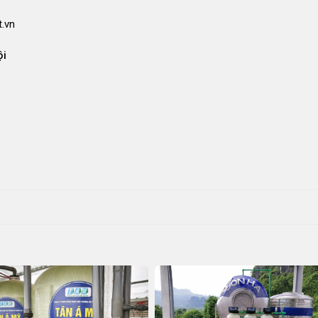
.vn
ội