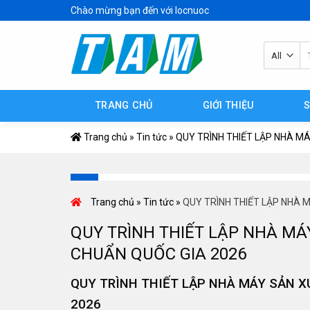
Skip
Chào mừng bạn đến với locnuoc
to
content
Tì
ki
TRANG CHỦ
GIỚI THIỆU
Trang chủ
»
Tin tức
»
QUY TRÌNH THIẾT LẬP NHÀ M
Trang chủ
»
Tin tức
»
QUY TRÌNH THIẾT LẬP NHÀ 
QUY TRÌNH THIẾT LẬP NHÀ MÁ
CHUẨN QUỐC GIA 2026
QUY TRÌNH THIẾT LẬP NHÀ MÁY SẢN X
2026