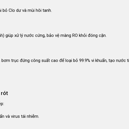
i bỏ Clo dư và mùi hôi tanh
.
nh) giúp xử lý nước cứng, bảo vệ màng RO khỏi đóng cặn
.
ơm trục đứng công suất cao để loại bỏ 99.9% vi khuẩn, tạo nước t
 rót
ép:
ẩn và virus tái nhiễm
.