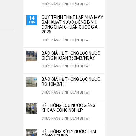
TÙY
Ở
CHỨC NĂNG BÌNH LUẬN BỊ TẮT
ĐẶT
CHỈNH
TOP
HỆ
QUY TRÌNH THIẾT LẬP NHÀ MÁY
14
THEO
5
SẢN XUẤT NƯỚC ĐÓNG BÌNH,
TH5
THỐNG
ĐÓNG CHAI CHUẨN QUỐC GIA
YÊU
LOẠI
LỌC
2026
CẦU
VẬT
NƯỚC
Ở
CHỨC NĂNG BÌNH LUẬN BỊ TẮT
LIỆU
CÔNG
QUY
BÁO GIÁ HỆ THỐNG LỌC NƯỚC
LỌC
NGHIỆP
TRÌNH
GIẾNG KHOAN 350M3/NGÀY
NƯỚC
TIẾT
THIẾT
Ở
CHỨC NĂNG BÌNH LUẬN BỊ TẮT
“THẦN
KIỆM
LẬP
BÁO
THÁNH”
BÁO GIÁ HỆ THỐNG LỌC NƯỚC
30%
NHÀ
GIÁ
RO 10M3/H
KHÔNG
CHI
MÁY
HỆ
Ở
CHỨC NĂNG BÌNH LUẬN BỊ TẮT
THỂ
PHÍ
SẢN
THỐNG
BÁO
THIẾU
VẬN
HỆ THỐNG LỌC NƯỚC GIẾNG
XUẤT
LỌC
GIÁ
KHOAN CÔNG NGHIỆP
CHO
HÀNH
NƯỚC
NƯỚC
HỆ
Ở
CHỨC NĂNG BÌNH LUẬN BỊ TẮT
HỆ
NĂM
ĐÓNG
GIẾNG
THỐNG
HỆ
THỐNG
2026
BÌNH,
HỆ THỐNG XỬ LÝ NƯỚC THẢI
KHOAN
LỌC
THỐNG
LỌC