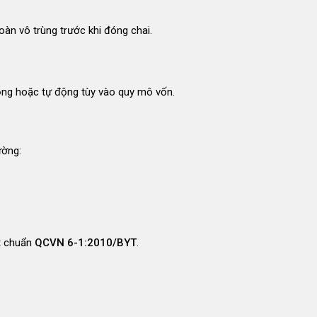
n vô trùng trước khi đóng chai
.
ộng hoặc tự động tùy vào quy mô vốn.
ường:
t chuẩn
QCVN 6-1:2010/BYT
.