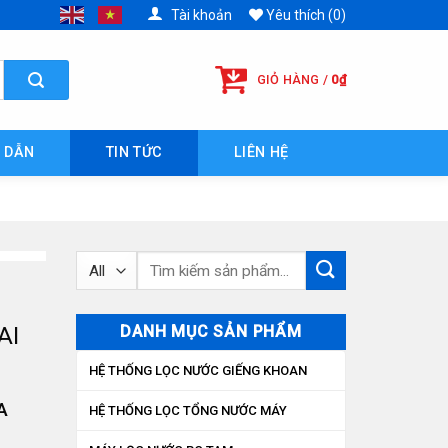
Tài khoản
Yêu thích (0)
GIỎ HÀNG /
0
₫
 DẪN
TIN TỨC
LIÊN HỆ
Tìm
kiếm:
DANH MỤC SẢN PHẨM
AI
HỆ THỐNG LỌC NƯỚC GIẾNG KHOAN
A
HỆ THỐNG LỌC TỔNG NƯỚC MÁY