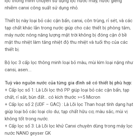
lọc thông minh chuyên sử dụng lọc nước máy, nước giếng
nhiễm canxi công suất sử dụng nhỏ.
Thiết bị này loại bỏ các cặn bẩn, canxi, côn trùng, rỉ sét, và các
tạp chất khác lẫn trong nước giúp cho các thiết bị phòng tắm,
máy nước nóng năng lượng mặt trời không bị đóng cặn ở bề
mặt thu nhiệt làm tăng nhiệt độ thu nhiệt và tuổi thọ của các
thiết bị.
Bộ lọc 3 cấp lọc thông minh loại bỏ màu, mùi kìm loại nặng như
cansi, asen….
Tuỳ vào nguồn nước của từng gia đình sẽ có thiết bị phù hợp:
+ Cấp lọc số 1: Là Lõi lọc thô PP giúp loại bỏ các cặn bẩn, tạp
chất, rỉ sắt, bùn đất… có kích thước >=5 Micron
+ Cấp lọc số 2 (UDF – GAC) : Là Lõi lọc Than hoạt tính dạng hạt
giúp loại bỏ các loại clo dư, tạp chất hữu cơ, màu sắc, mùi vị
không tốt trong nước.
+ Cấp lọc số 3: Là Lõi lọc khử Canxi chuyên dùng trong máy lọc
nước NANO geyser GK