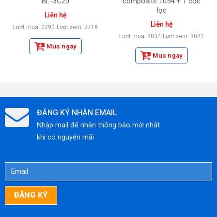
BL-3C20
composite 1054 + 1 cốc
lọc
Liên hệ
Liên hệ
Lượt mua: 2290
Lượt xem: 2718
Lượt mua: 2834
Lượt xem: 3021
Mua ngay
Mua ngay
ĐĂNG KÝ NHẬN EMAIL
Nhập mail để nhận thông báo mới nhất
khi có nguyễn mãi