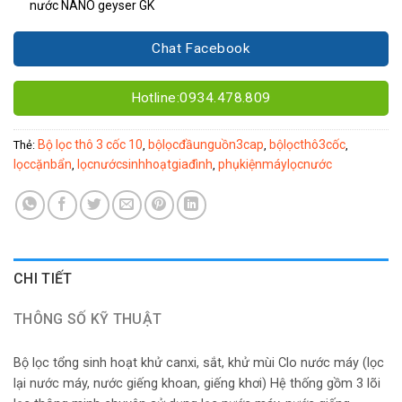
nước NANO geyser GK
Chat Facebook
Hotline:0934.478.809
Bộ lọc thô 3 cốc 10
bộlọcđầunguồn3cap
bộlọcthô3cốc
Thẻ:
,
,
,
lọccặnbẩn
lọcnướcsinhhoạtgiađình
phụkiệnmáylọcnước
,
,
CHI TIẾT
THÔNG SỐ KỸ THUẬT
Bộ lọc tổng sinh hoạt khử canxi, sắt, khử mùi Clo nước máy (lọc
lại nước máy, nước giếng khoan, giếng khơi) Hệ thống gồm 3 lõi