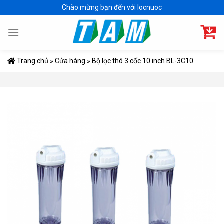
Skip
Chào mừng bạn đến với locnuoc
to
content
Trang chủ
»
Cửa hàng
»
Bộ lọc thô 3 cốc 10 inch BL-3C10