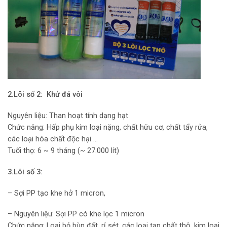
2.Lõi số 2: Khử đá vôi
Nguyên liệu: Than hoạt tính dạng hạt
Chức năng: Hấp phụ kim loại nặng, chất hữu cơ, chất tẩy rửa,
các loại hóa chất độc hại …
Tuổi thọ: 6 ~ 9 tháng (~ 27.000 lít)
3.Lõi số 3:
– Sợi PP tạo khe hở 1 micron,
– Nguyên liệu: Sợi PP có khe lọc 1 micron
Chức năng: Loại bỏ bùn đất, rỉ sét, các loại tạp chất thô, kim loại