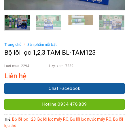
Trang chủ
/
Sản phẩm nổi bật
Bộ lõi lọc 1,2,3 TAM BL-TAM123
Lượt mua: 2294
Lượt xem: 7389
Liên hệ
Chat Facebook
Hotline:0934.478.809
Bộ lõi lọc 123
Bộ lõi lọc máy RO
Bộ lõi lọc nước máy RO
Bộ lõi
Thẻ:
,
,
,
lọc thô