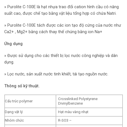
» Purolite C-100E là hạt nhựa trao đổi cation hình cầu có năng
suất cao, được chế tạo bằng vật liệu tổng hợp có chứa Natri.
» Purolite C-100E tách được các ion tạo độ cứng của nước như
Ca2+ , Mg2+ bằng cách thay thế chúng bằng ion Na+
Ứng dụng
» Được sử dụng cho các thiết bị lọc nước công nghiệp và dân
dụng.
» Lọc nước, sản xuất nước tinh khiết, tái tạo nguồn nước.
Thông số kỹ thuật.
Crosslinked Polystyrene
Cấu trúc polymer
Divinylbenzene
Dạng vật lý
Hạt màu vàng nhạt
Nhóm chức
R-SO3 –