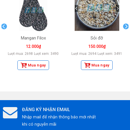
Mangan Filox
Sỏi đỡ
12.000
₫
150.000
₫
Lượt mua: 2698
Lượt xem: 3490
Lượt mua: 2694
Lượt xem: 3491
Mua ngay
Mua ngay
ĐĂNG KÝ NHẬN EMAIL
Nhập mail để nhận thông báo mới nhất
khi có nguyễn mãi