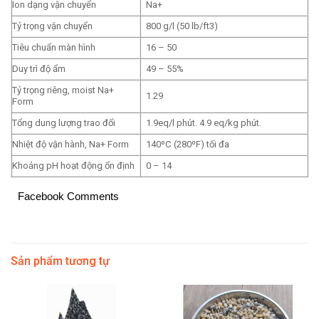
Ion dạng vận chuyển
Na+
Tỷ trọng vận chuyển
800 g/l (50 lb/ft3)
Tiêu chuẩn màn hình
16 – 50
Duy trì độ ẩm
49 – 55%
Tỷ trọng riêng, moist Na+
1.29
Form
Tổng dung lượng trao đổi
1.9eq/l phút. 4.9 eq/kg phút.
Nhiệt độ vận hành, Na+ Form
140ºC (280ºF) tối đa
Khoảng pH hoạt động ổn định
0 – 14
Facebook Comments
Sản phẩm tương tự