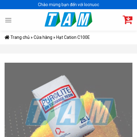
Skip
Chào mừng bạn đến với locnuoc
to
content
Trang chủ
»
Cửa hàng
»
Hạt Cation C100E