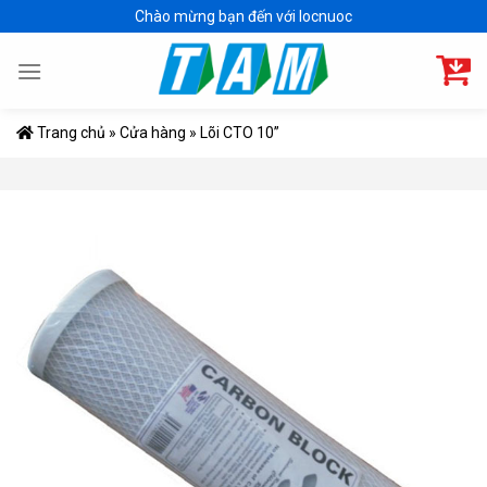
Skip
Chào mừng bạn đến với locnuoc
to
content
Trang chủ
»
Cửa hàng
»
Lõi CTO 10”