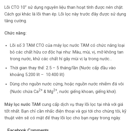
Lõi CTO 10” sử dụng nguyên liệu than hoạt tính được nén chặt.
Cách gọi khác là lõi than ép. Lõi lọc này trước đây được sử dụng
tăng cường.
Chức năng:
Lõi số 3 TAM CTO của máy lọc nước TAM có chức năng loại
bỏ các chất hữu cơ độc hại như: Màu, mùi, vị, mỡ không tan
trong nước, khử các chất hí gây mùi vị lạ trong nước…
Thời gian thay thế: 2.5 – 5 tháng/lần (Nước cấp đầu vào
khoảng 5.200 lít – 10.400 lít)
Dùng cho nguồn nước cứng, hoặc nguồn nước nhiễm đá vôi
2+
2+
(Nước chứa Ca
& Mg
, nước giếng khoan, giếng khơi).
Máy lọc nước TAM
cung cấp dịch vụ thay lõi lọc tại nhà với giá
tốt nhất. Bạn chỉ cần nhấc điện thoại và gọi tới cho chúng tôi, kỹ
thuật viên sẽ có mặt để thay lõi lọc cho bạn ngay trong ngày.
Facebook Comments