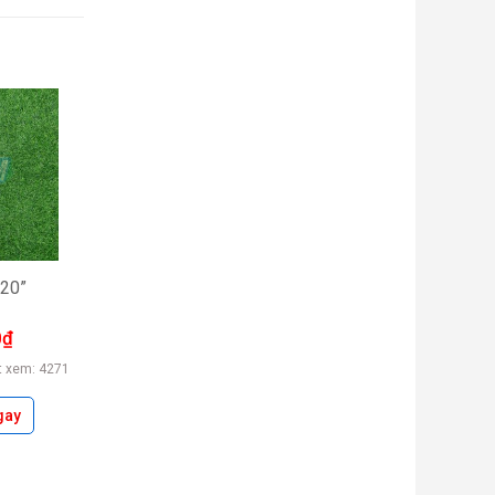
QUỐC
GIA
2026
 20”
0
₫
t xem: 4271
gay