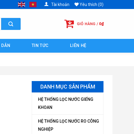
Tài khoản
Yêu thích (0)
GIỎ HÀNG /
0
₫
 DẪN
TIN TỨC
LIÊN HỆ
DANH MỤC SẢN PHẨM
HỆ THỐNG LỌC NƯỚC GIẾNG
KHOAN
HỆ THỐNG LỌC NƯỚC RO CÔNG
NGHIỆP