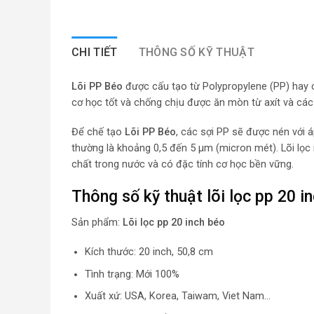
CHI TIẾT
THÔNG SỐ KỸ THUẬT
Lõi PP Béo
được cấu tạo từ Polypropylene (PP) hay c
cơ học tốt và chống chịu được ăn mòn từ axít và các 
Để chế tạo
Lõi PP Béo
, các sợi PP sẽ được nén với á
thường là khoảng 0,5 đến 5 μm (micron mét). Lõi lọ
chất trong nước và có đặc tính cơ học bền vững.
Thông số kỹ thuật lõi lọc pp 20 i
Sản phẩm:
Lõi lọc pp 20 inch béo
Kích thước: 20 inch, 50,8 cm
Tình trạng: Mới 100%
Xuất xứ: USA, Korea, Taiwam, Viet Nam…