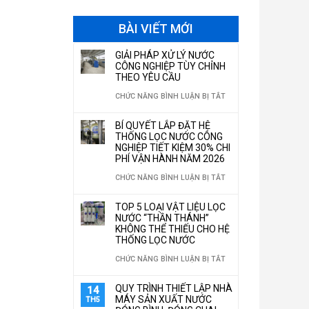
BÀI VIẾT MỚI
GIẢI PHÁP XỬ LÝ NƯỚC
CÔNG NGHIỆP TÙY CHỈNH
THEO YÊU CẦU
Ở
CHỨC NĂNG BÌNH LUẬN BỊ TẮT
GIẢI
BÍ QUYẾT LẮP ĐẶT HỆ
PHÁP
THỐNG LỌC NƯỚC CÔNG
NGHIỆP TIẾT KIỆM 30% CHI
XỬ
PHÍ VẬN HÀNH NĂM 2026
LÝ
Ở
CHỨC NĂNG BÌNH LUẬN BỊ TẮT
NƯỚC
BÍ
TOP 5 LOẠI VẬT LIỆU LỌC
CÔNG
QUYẾT
NƯỚC “THẦN THÁNH”
NGHIỆP
KHÔNG THỂ THIẾU CHO HỆ
LẮP
THỐNG LỌC NƯỚC
TÙY
ĐẶT
Ở
CHỨC NĂNG BÌNH LUẬN BỊ TẮT
CHỈNH
HỆ
TOP
THEO
QUY TRÌNH THIẾT LẬP NHÀ
14
THỐNG
5
MÁY SẢN XUẤT NƯỚC
TH5
YÊU
LỌC