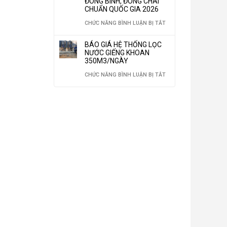
ĐÓNG BÌNH, ĐÓNG CHAI
LOẠI
CẦU
CHUẨN QUỐC GIA 2026
NƯỚC
VẬT
Ở
CHỨC NĂNG BÌNH LUẬN BỊ TẮT
CÔNG
LIỆU
QUY
NGHIỆP
BÁO GIÁ HỆ THỐNG LỌC
LỌC
TRÌNH
NƯỚC GIẾNG KHOAN
TIẾT
NƯỚC
350M3/NGÀY
THIẾT
KIỆM
“THẦN
Ở
CHỨC NĂNG BÌNH LUẬN BỊ TẮT
LẬP
30%
THÁNH”
BÁO
NHÀ
CHI
KHÔNG
GIÁ
MÁY
PHÍ
THỂ
HỆ
SẢN
VẬN
THIẾU
THỐNG
XUẤT
HÀNH
CHO
LỌC
NƯỚC
NĂM
HỆ
NƯỚC
ĐÓNG
2026
THỐNG
GIẾNG
BÌNH,
LỌC
KHOAN
ĐÓNG
NƯỚC
350M3/NGÀY
CHAI
CHUẨN