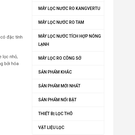
MÁY LỌC NƯỚC RO KANGVERTU
MÁY LỌC NƯỚC RO TAM
MÁY LỌC NƯỚC TÍCH HỢP NÓNG
 có đặc tính
LẠNH
e lọc nhỏ,
MÁY LỌC RO CÔNG SỞ
ng bởi hóa
SẢN PHẨM KHÁC
SẢN PHẨM MỚI NHẤT
SẢN PHẨM NỔI BẬT
THIẾT BỊ LỌC THÔ
VẬT LIỆU LỌC