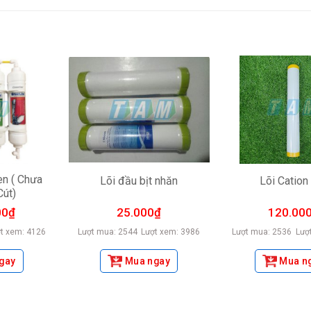
en ( Chưa
Lõi đầu bịt nhăn
Lõi Cation
Cút)
00
₫
25.000
₫
120.00
t xem: 4126
Lượt mua: 2544
Lượt xem: 3986
Lượt mua: 2536
Lượ
gay
Mua ngay
Mua n