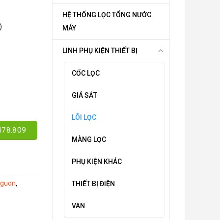
HỆ THỐNG LỌC TỔNG NƯỚC
)
MÁY
LINH PHỤ KIỆN THIẾT BỊ
CỐC LỌC
GIÁ SẮT
LÕI LỌC
478.809
MÀNG LỌC
PHỤ KIỆN KHÁC
nguon
THIẾT BỊ ĐIỆN
,
VAN