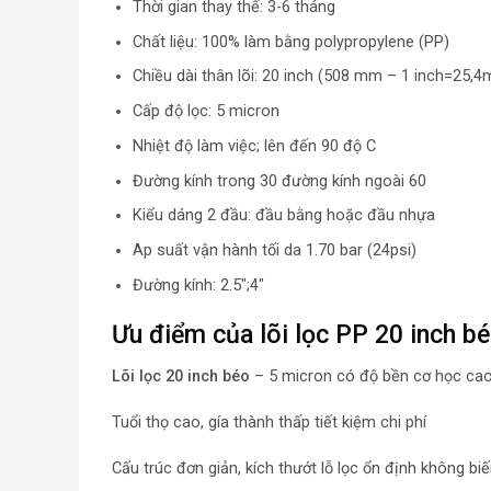
Thời gian thay thế: 3-6 tháng
Chất liệu: 100% làm bằng polypropylene (PP)
Chiều dài thân lõi: 20 inch (508 mm – 1 inch=25,
Cấp độ lọc: 5 micron
Nhiệt độ làm việc; lên đến 90 độ C
Đường kính trong 30 đường kính ngoài 60
Kiểu dáng 2 đầu: đầu bằng hoặc đầu nhựa
Ap suất vận hành tối da 1.70 bar (24psi)
Đường kính: 2.5″;4″
Ưu điểm của lõi lọc PP 20 inch b
Lõi lọc 20 inch béo
– 5 micron có độ bền cơ học cao,
Tuổi thọ cao, gía thành thấp tiết kiệm chi phí
Cấu trúc đơn giản, kích thướt lỗ lọc ổn định không bi