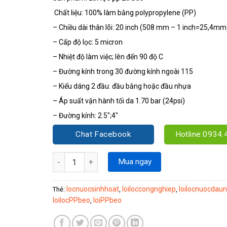
Chất liệu: 100% làm bằng polypropylene (PP)
– Chiều dài thân lõi: 20 inch (508 mm – 1 inch=25,4mm
– Cấp độ lọc: 5 micron
– Nhiệt độ làm việc; lên đến 90 độ C
– Đường kính trong 30 đường kính ngoài 115
– Kiểu dáng 2 đầu: đầu bằng hoặc đầu nhựa
– Áp suất vận hành tối da 1.70 bar (24psi)
– Đường kính: 2.5″;4″
Chat Facebook
Hotline:0934.
Lõi PP Béo số lượng
Mua ngay
locnuocsinhhoat
loiloccongnghiep
loilocnuocdau
Thẻ:
,
,
loilocPPbeo
loiPPbeo
,