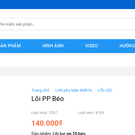
m
ếm:
SẢN PHẨM
HÌNH ẢNH
VIDEO
HƯỚNG
Trang chủ
/
Linh phụ kiện thiết bị
/
LÕI LỌC
Lõi PP Béo
Lượt mua: 2557
Lượt xem: 4184
140.000
₫
Sản phẩm:
Lõi lọc pp 20 béo