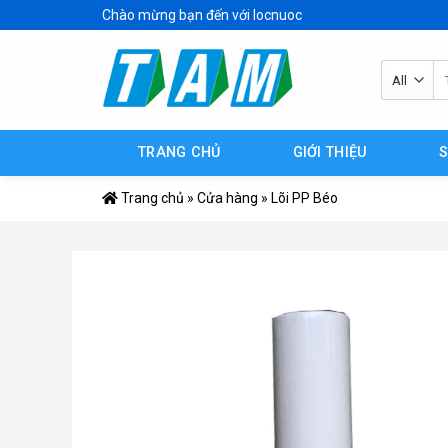
Skip
Chào mừng bạn đến với locnuoc
to
content
Tì
ki
TRANG CHỦ
GIỚI THIỆU
Trang chủ
»
Cửa hàng
»
Lõi PP Béo