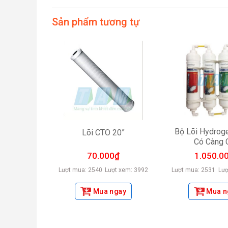
Sản phẩm tương tự
AM (có càng
Bộ Lõi Hydrog
Lõi CTO 20”
Có Càng 
0
₫
70.000
₫
1.050.0
ợt xem: 4105
Lượt mua: 2540
Lượt xem: 3992
Lượt mua: 2531
Lượ
ngay
Mua ngay
Mua n