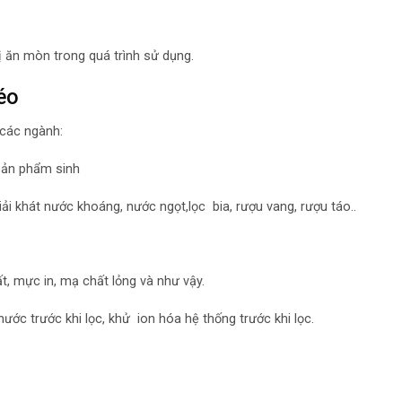
bị ăn mòn trong quá trình sử dụng.
béo
 các ngành:
sản phẩm sinh
ải khát nước khoáng, nước ngọt,lọc bia, rượu vang, rượu táo..
, mực in, mạ chất lỏng và như vậy.
ớc trước khi lọc, khử ion hóa hệ thống trước khi lọc.