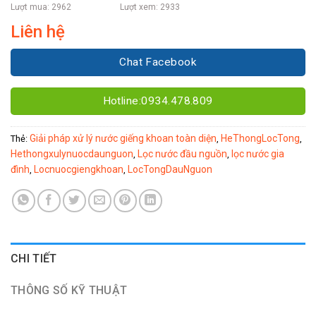
Lượt mua: 2962
Lượt xem: 2933
Liên hệ
Chat Facebook
Hotline:0934.478.809
Giải pháp xử lý nước giếng khoan toàn diện
HeThongLocTong
Thẻ:
,
,
Hethongxulynuocdaunguon
Lọc nước đầu nguồn
lọc nước gia
,
,
đình
Locnuocgiengkhoan
LocTongDauNguon
,
,
CHI TIẾT
THÔNG SỐ KỸ THUẬT