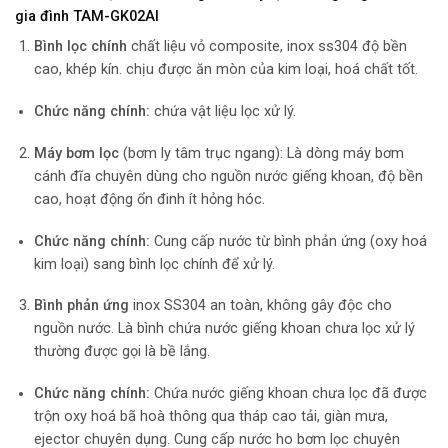
gia đình TAM-GK02AI
Bình lọc chính
chất liệu vỏ composite, inox ss304 độ bền
cao, khép kín. chịu được ăn mòn của kim loại, hoá chất tốt.
Chức năng chính:
chứa vật liệu lọc xử lý.
Máy bơm lọc
(bơm ly tâm trục ngang): Là dòng máy bơm
cánh đĩa chuyên dùng cho nguồn nước giếng khoan, độ bền
cao, hoạt động ổn đinh ít hỏng hóc.
Chức năng chính:
Cung cấp nước từ bình phản ứng (oxy hoá
kim loại) sang bình lọc chính để xử lý.
Bình phản ứng
inox SS304 an toàn, không gây độc cho
nguồn nước. Là bình chứa nước giếng khoan chưa lọc xử lý
thường được gọi là bề lắng.
Chức năng chính:
Chứa nước giếng khoan chưa lọc đã được
trộn oxy hoá bã hoà thông qua tháp cao tải, giàn mưa,
ejector chuyên dụng. Cung cấp nước ho bơm lọc chuyên