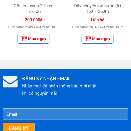
Cốc lọc xanh 20” ren
Dây chuyền lọc nước RO
17,21,27
150 – 250l.h
200.000
₫
Liên hệ
Lượt mua: 2509
Lượt xem: 3811
Lượt mua: 2816
Lượt xem: 3312
Mua ngay
Mua ngay
ĐĂNG KÝ NHẬN EMAIL
Nhập mail để nhận thông báo mới nhất
khi có nguyễn mãi