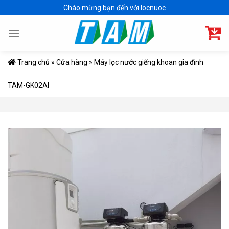
Skip
Chào mừng bạn đến với locnuoc
to
content
Trang chủ
»
Cửa hàng
»
Máy lọc nước giếng khoan gia đình
TAM-GK02AI