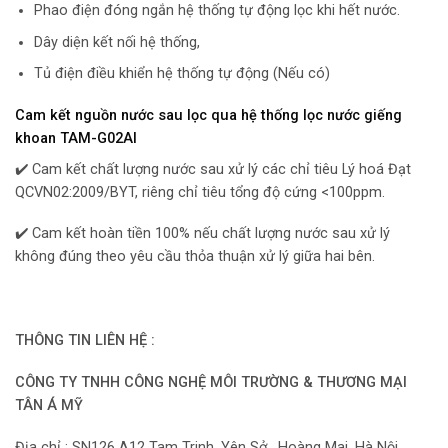
Phao điện đóng ngắn hệ thống tự động lọc khi hết nước.
Dây diện kết nối hệ thống,
Tủ điện điều khiển hệ thống tự động (Nếu có)
Cam kết nguồn nước sau lọc qua hệ thống lọc nước giếng
khoan TAM-G02AI
✔️ Cam kết chất lượng nước sau xử lý các chỉ tiêu Lý hoá Đạt
QCVN02:2009/BYT, riêng chỉ tiêu tổng độ cứng <100ppm.
✔️ Cam kết hoàn tiền 100% nếu chất lượng nước sau xử lý
không đúng theo yêu cầu thỏa thuận xử lý giữa hai bên.
THÔNG TIN LIÊN HỆ :
CÔNG TY TNHH CÔNG NGHỆ MÔI TRƯỜNG & THƯƠNG MẠI
TÂN Á MỸ
Địa chỉ : SN126 A12 Tam Trinh, Yên Sở , Hoàng Mai, Hà Nội