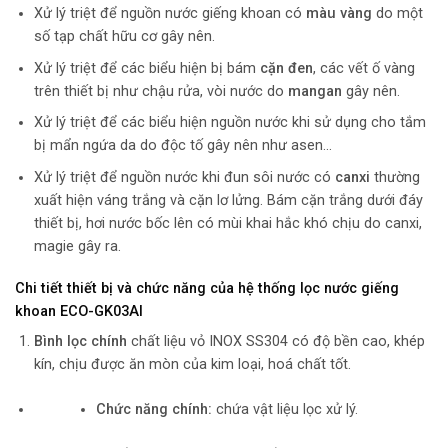
Xử lý triệt để nguồn nước giếng khoan có
màu vàng
do một
số tạp chất hữu cơ gây nên.
Xử lý triệt để các biểu hiện bị bám
cặn đen
, các vết ố vàng
trên thiết bị như chậu rửa, vòi nước do
mangan
gây nên.
Xử lý triệt để các biểu hiện nguồn nước khi sử dụng cho tắm
bị mẩn ngứa da do độc tố gây nên như asen…
Xử lý triệt để nguồn nước khi đun sôi nước có
canxi
thường
xuất hiện váng trắng và cặn lơ lửng. Bám cặn trắng dưới đáy
thiết bị, hơi nước bốc lên có mùi khai hắc khó chịu do canxi,
magie gây ra.
Chi tiết thiết bị và chức năng của h
ệ thống lọc nước giếng
khoan ECO-GK03AI
Bình lọc chính
chất liệu vỏ INOX SS304 có độ bền cao, khép
kín, chịu được ăn mòn của kim loại, hoá chất tốt.
Chức năng chính:
chứa vật liệu lọc xử lý.