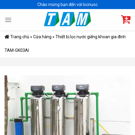
Skip
Chào mừng bạn đến với locnuoc
to
content
Trang chủ
»
Cửa hàng
»
Thiết bị lọc nước giếng khoan gia đình
TAM-GK03AI