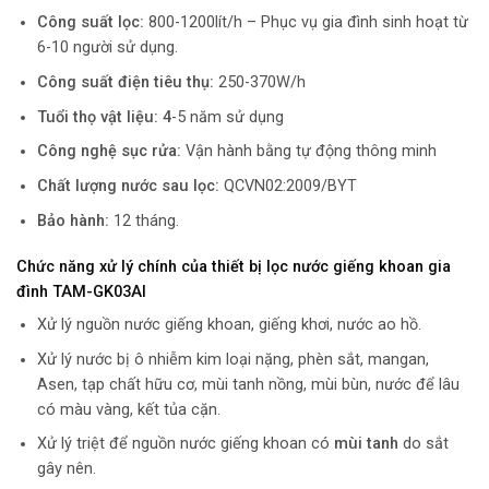
Công suất lọc:
800-1200lít/h – Phục vụ gia đình sinh hoạt từ
6-10 người sử dụng.
Công suất điện tiêu thụ:
250-370W/h
Tuổi thọ vật liệu: 4
-5 năm sử dụng
Công nghệ sục rửa:
Vận hành bằng tự động thông minh
Chất lượng nước sau lọc:
QCVN02:2009/BYT
Bảo hành:
12 tháng.
Chức năng xử lý chính của thiết bị
lọc nước giếng khoan gia
đình TAM-GK03AI
Xử lý nguồn nước giếng khoan, giếng khơi, nước ao hồ.
Xử lý nước bị ô nhiễm kim loại nặng, phèn sắt, mangan,
Asen, tạp chất hữu cơ, mùi tanh nồng, mùi bùn, nước để lâu
có màu vàng, kết tủa cặn.
Xử lý triệt để nguồn nước giếng khoan có
mùi tanh
do sắt
gây nên.