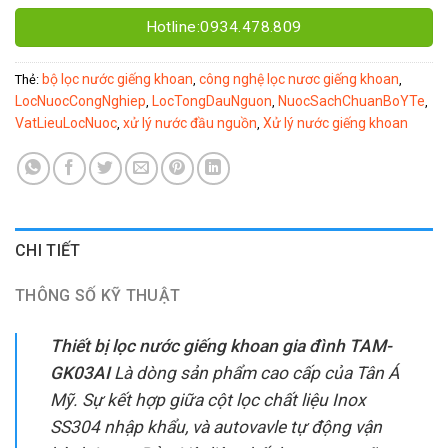
Hotline:0934.478.809
bộ lọc nước giếng khoan
công nghệ lọc nươc giếng khoan
Thẻ:
,
,
LocNuocCongNghiep
LocTongDauNguon
NuocSachChuanBoYTe
,
,
,
VatLieuLocNuoc
xử lý nước đầu nguồn
Xử lý nước giếng khoan
,
,
CHI TIẾT
THÔNG SỐ KỸ THUẬT
Thiết bị lọc nước giếng khoan gia đình TAM-
GK03AI
Là dòng sản phẩm cao cấp của Tân Á
Mỹ. Sự kết hợp giữa cột lọc chất liệu Inox
SS304 nhập khẩu, và autovavle tự động vận