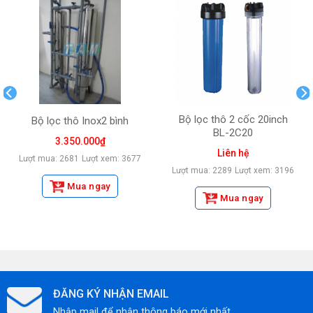
Bộ lọc thô 2 cốc 20inch
Bộ lọc thô Inox2 bình
BL-2C20
3.350.000
₫
Liên hệ
Lượt mua: 2681
Lượt xem: 3677
Lượt mua: 2289
Lượt xem: 3196
Mua ngay
Mua ngay
ĐĂNG KÝ NHẬN EMAIL
Nhập mail để nhận thông báo mới nhất