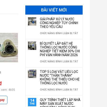
BÀI VIẾT MỚI
GIẢI PHÁP XỬ LÝ NƯỚC
CÔNG NGHIỆP TÙY CHỈNH
THEO YÊU CẦU
Ở
CHỨC NĂNG BÌNH LUẬN BỊ TẮT
GIẢI
BÍ QUYẾT LẮP ĐẶT HỆ
PHÁP
THỐNG LỌC NƯỚC CÔNG
NGHIỆP TIẾT KIỆM 30% CHI
XỬ
PHÍ VẬN HÀNH NĂM 2026
LÝ
Ở
CHỨC NĂNG BÌNH LUẬN BỊ TẮT
NƯỚC
BÍ
TOP 5 LOẠI VẬT LIỆU LỌC
m
CÔNG
QUYẾT
NƯỚC “THẦN THÁNH”
NGHIỆP
KHÔNG THỂ THIẾU CHO HỆ
LẮP
₫
THỐNG LỌC NƯỚC
TÙY
ĐẶT
Ở
CHỨC NĂNG BÌNH LUẬN BỊ TẮT
t xem: 4605
CHỈNH
HỆ
TOP
THEO
QUY TRÌNH THIẾT LẬP NHÀ
gay
14
THỐNG
5
MÁY SẢN XUẤT NƯỚC
TH5
YÊU
LỌC