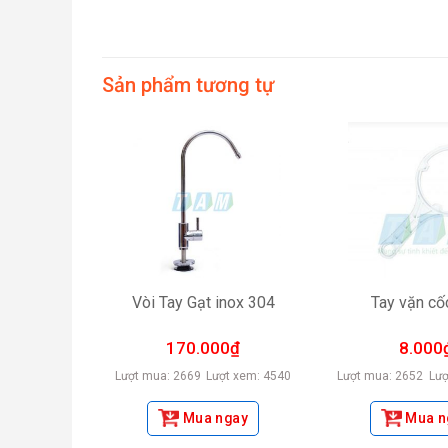
Sản phẩm tương tự
nox TAM
Vòi Tay Gạt inox 304
Tay vặn cố
00
₫
170.000
₫
8.000
ợt xem: 3700
Lượt mua: 2669
Lượt xem: 4540
Lượt mua: 2652
Lượ
ngay
Mua ngay
Mua n