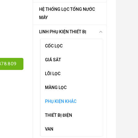
HỆ THỐNG LỌC TỔNG NƯỚC
MÁY
LINH PHỤ KIỆN THIẾT BỊ
CỐC LỌC
GIÁ SẮT
478.809
LÕI LỌC
MÀNG LỌC
PHỤ KIỆN KHÁC
THIẾT BỊ ĐIỆN
VAN