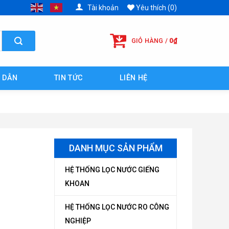
Tài khoản
Yêu thích (0)
GIỎ HÀNG /
0
₫
 DẪN
TIN TỨC
LIÊN HỆ
DANH MỤC SẢN PHẨM
HỆ THỐNG LỌC NƯỚC GIẾNG
KHOAN
HỆ THỐNG LỌC NƯỚC RO CÔNG
NGHIỆP