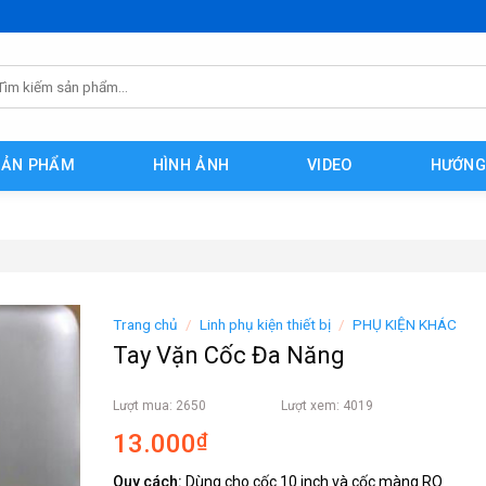
m
ếm:
SẢN PHẨM
HÌNH ẢNH
VIDEO
HƯỚNG
Trang chủ
/
Linh phụ kiện thiết bị
/
PHỤ KIỆN KHÁC
Tay Vặn Cốc Đa Năng
Lượt mua: 2650
Lượt xem: 4019
13.000
₫
Quy cách:
Dùng cho cốc 10 inch và cốc màng RO