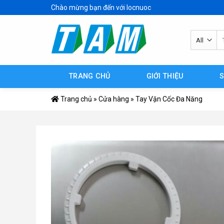
Skip
Chào mừng bạn đến với locnuoc
to
content
Tì
ki
TRANG CHỦ
GIỚI THIỆU
Trang chủ
»
Cửa hàng
»
Tay Vặn Cốc Đa Năng