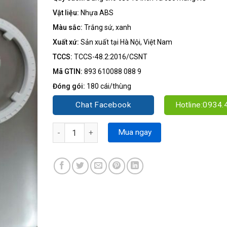
Vật liệu:
Nhựa ABS
Màu sắc:
Trắng sứ, xanh
Xuất xứ:
Sản xuất tại Hà Nội, Việt Nam
TCCS:
TCCS-48.2:2016/CSNT
Mã GTIN:
893 610088 088 9
Đóng gói:
180 cái/thùng
Chat Facebook
Hotline:0934.
Tay Vặn Cốc Đa Năng số lượng
Mua ngay