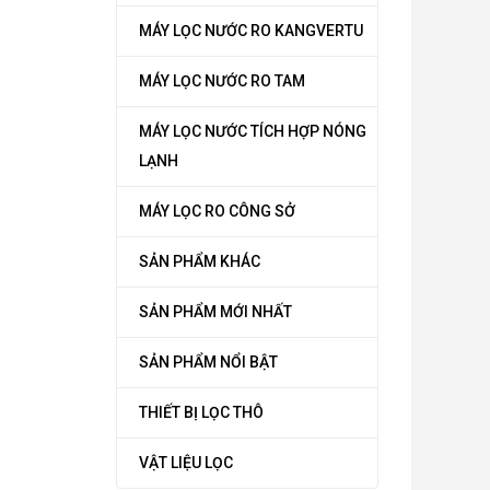
MÁY LỌC NƯỚC RO KANGVERTU
MÁY LỌC NƯỚC RO TAM
MÁY LỌC NƯỚC TÍCH HỢP NÓNG
LẠNH
MÁY LỌC RO CÔNG SỞ
SẢN PHẨM KHÁC
SẢN PHẨM MỚI NHẤT
SẢN PHẨM NỔI BẬT
THIẾT BỊ LỌC THÔ
VẬT LIỆU LỌC