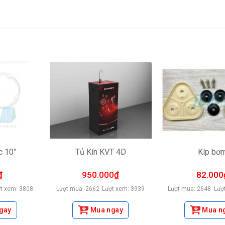
c 10”
Tủ Kín KVT 4D
Kíp bơ
₫
950.000
₫
82.000
t xem: 3808
Lượt mua: 2662
Lượt xem: 3939
Lượt mua: 2648
Lượ
gay
Mua ngay
Mua n