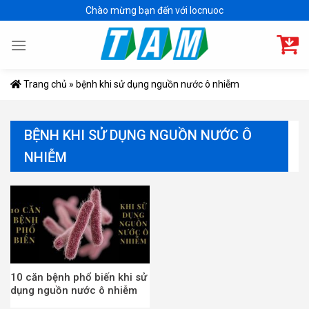
Skip
Chào mừng bạn đến với locnuoc
to
content
Trang chủ
»
bệnh khi sử dụng nguồn nước ô nhiễm
BỆNH KHI SỬ DỤNG NGUỒN NƯỚC Ô
NHIỄM
10 căn bệnh phổ biến khi sử
dụng nguồn nước ô nhiễm