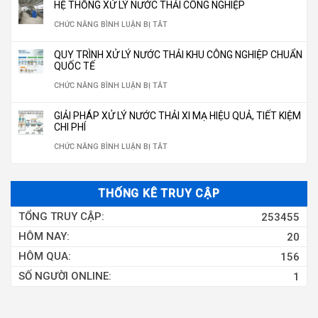
THỐNG
CHO
HỆ THỐNG XỬ LÝ NƯỚC THẢI CÔNG NGHIỆP
ĐÓNG
GIẾNG
THỐNG
HÀNH
LỌC
HỆ
Ở
CHỨC NĂNG BÌNH LUẬN BỊ TẮT
BÌNH,
KHOAN
LỌC
NĂM
NƯỚC
THỐNG
HỆ
ĐÓNG
350M3/NGÀY
NƯỚC
QUY TRÌNH XỬ LÝ NƯỚC THẢI KHU CÔNG NGHIỆP CHUẨN
2026
RO
LỌC
THỐNG
CHAI
QUỐC TẾ
GIẾNG
10M3/H
NƯỚC
XỬ
CHUẨN
Ở
CHỨC NĂNG BÌNH LUẬN BỊ TẮT
KHOAN
LÝ
QUỐC
QUY
CÔNG
GIẢI PHÁP XỬ LÝ NƯỚC THẢI XI MẠ HIỆU QUẢ, TIẾT KIỆM
NƯỚC
GIA
TRÌNH
CHI PHÍ
NGHIỆP
THẢI
2026
XỬ
Ở
CHỨC NĂNG BÌNH LUẬN BỊ TẮT
CÔNG
LÝ
GIẢI
NGHIỆP
NƯỚC
PHÁP
THỐNG KÊ TRUY CẬP
THẢI
XỬ
TỔNG TRUY CẬP:
253455
KHU
LÝ
HÔM NAY:
20
CÔNG
NƯỚC
HÔM QUA:
156
NGHIỆP
THẢI
SỐ NGƯỜI ONLINE:
1
CHUẨN
XI
QUỐC
MẠ
TẾ