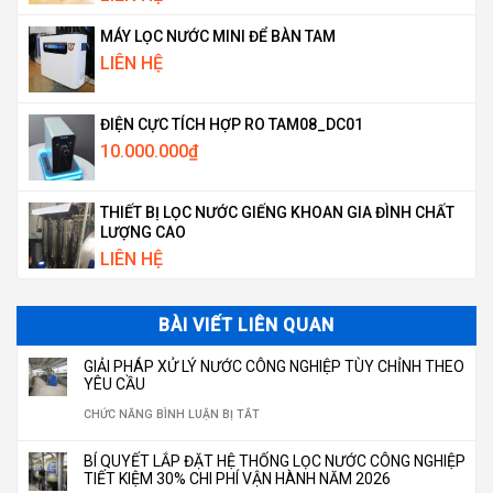
MÁY LỌC NƯỚC MINI ĐỂ BÀN TAM
LIÊN HỆ
ĐIỆN CỰC TÍCH HỢP RO TAM08_DC01
10.000.000
₫
THIẾT BỊ LỌC NƯỚC GIẾNG KHOAN GIA ĐÌNH CHẤT
LƯỢNG CAO
LIÊN HỆ
BÀI VIẾT LIÊN QUAN
GIẢI PHÁP XỬ LÝ NƯỚC CÔNG NGHIỆP TÙY CHỈNH THEO
YÊU CẦU
Ở
CHỨC NĂNG BÌNH LUẬN BỊ TẮT
GIẢI
BÍ QUYẾT LẮP ĐẶT HỆ THỐNG LỌC NƯỚC CÔNG NGHIỆP
PHÁP
TIẾT KIỆM 30% CHI PHÍ VẬN HÀNH NĂM 2026