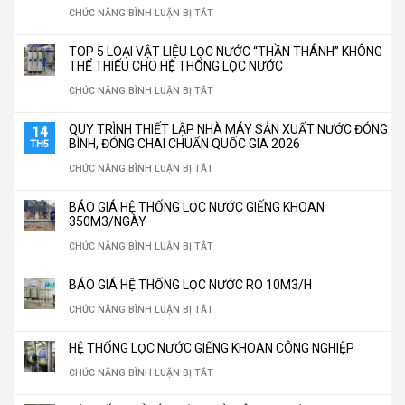
XỬ
Ở
CHỨC NĂNG BÌNH LUẬN BỊ TẮT
LÝ
BÍ
TOP 5 LOẠI VẬT LIỆU LỌC NƯỚC “THẦN THÁNH” KHÔNG
NƯỚC
QUYẾT
THỂ THIẾU CHO HỆ THỐNG LỌC NƯỚC
CÔNG
LẮP
Ở
CHỨC NĂNG BÌNH LUẬN BỊ TẮT
NGHIỆP
ĐẶT
TOP
QUY TRÌNH THIẾT LẬP NHÀ MÁY SẢN XUẤT NƯỚC ĐÓNG
14
TÙY
HỆ
5
BÌNH, ĐÓNG CHAI CHUẨN QUỐC GIA 2026
TH5
CHỈNH
THỐNG
LOẠI
Ở
CHỨC NĂNG BÌNH LUẬN BỊ TẮT
THEO
LỌC
VẬT
QUY
YÊU
BÁO GIÁ HỆ THỐNG LỌC NƯỚC GIẾNG KHOAN
NƯỚC
LIỆU
TRÌNH
350M3/NGÀY
CẦU
CÔNG
LỌC
THIẾT
Ở
CHỨC NĂNG BÌNH LUẬN BỊ TẮT
NGHIỆP
NƯỚC
LẬP
BÁO
TIẾT
BÁO GIÁ HỆ THỐNG LỌC NƯỚC RO 10M3/H
“THẦN
NHÀ
GIÁ
KIỆM
Ở
CHỨC NĂNG BÌNH LUẬN BỊ TẮT
THÁNH”
MÁY
HỆ
30%
BÁO
KHÔNG
SẢN
THỐNG
HỆ THỐNG LỌC NƯỚC GIẾNG KHOAN CÔNG NGHIỆP
CHI
GIÁ
THỂ
XUẤT
LỌC
Ở
CHỨC NĂNG BÌNH LUẬN BỊ TẮT
PHÍ
HỆ
THIẾU
NƯỚC
NƯỚC
HỆ
VẬN