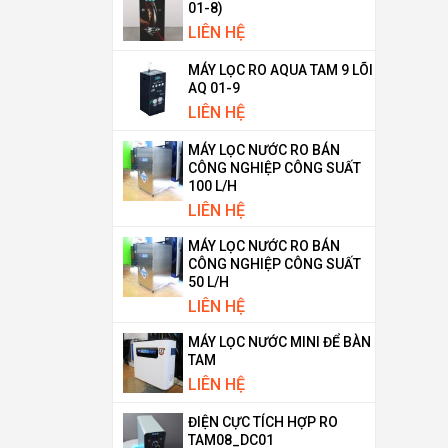
01-8)
LIÊN HỆ
MÁY LỌC RO AQUA TAM 9 LÕI
AQ 01-9
LIÊN HỆ
MÁY LỌC NƯỚC RO BÁN
CÔNG NGHIỆP CÔNG SUẤT
100 L/H
LIÊN HỆ
MÁY LỌC NƯỚC RO BÁN
CÔNG NGHIỆP CÔNG SUẤT
50 L/H
LIÊN HỆ
MÁY LỌC NƯỚC MINI ĐỂ BÀN
TAM
LIÊN HỆ
ĐIỆN CỰC TÍCH HỢP RO
TAM08_DC01