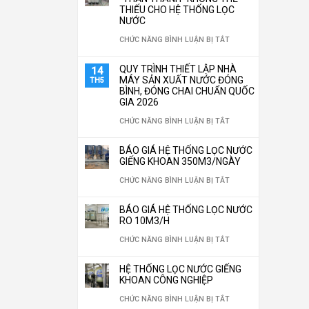
NGHIỆP
THIẾU CHO HỆ THỐNG LỌC
LẮP
NƯỚC
TÙY
ĐẶT
Ở
CHỨC NĂNG BÌNH LUẬN BỊ TẮT
CHỈNH
HỆ
TOP
THEO
QUY TRÌNH THIẾT LẬP NHÀ
14
THỐNG
5
MÁY SẢN XUẤT NƯỚC ĐÓNG
TH5
YÊU
LỌC
BÌNH, ĐÓNG CHAI CHUẨN QUỐC
LOẠI
CẦU
GIA 2026
NƯỚC
VẬT
Ở
CHỨC NĂNG BÌNH LUẬN BỊ TẮT
CÔNG
LIỆU
QUY
NGHIỆP
BÁO GIÁ HỆ THỐNG LỌC NƯỚC
LỌC
TRÌNH
GIẾNG KHOAN 350M3/NGÀY
TIẾT
NƯỚC
THIẾT
Ở
CHỨC NĂNG BÌNH LUẬN BỊ TẮT
KIỆM
“THẦN
LẬP
BÁO
30%
THÁNH”
BÁO GIÁ HỆ THỐNG LỌC NƯỚC
NHÀ
GIÁ
CHI
RO 10M3/H
KHÔNG
MÁY
HỆ
PHÍ
Ở
CHỨC NĂNG BÌNH LUẬN BỊ TẮT
THỂ
SẢN
THỐNG
VẬN
BÁO
THIẾU
HỆ THỐNG LỌC NƯỚC GIẾNG
XUẤT
LỌC
HÀNH
GIÁ
KHOAN CÔNG NGHIỆP
CHO
NƯỚC
NƯỚC
NĂM
HỆ
Ở
CHỨC NĂNG BÌNH LUẬN BỊ TẮT
HỆ
ĐÓNG