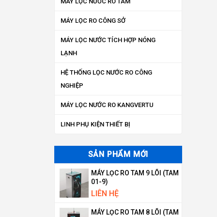
MÁY LỌC NƯỚC RO TAM
MÁY LỌC RO CÔNG SỞ
MÁY LỌC NƯỚC TÍCH HỢP NÓNG
LẠNH
HỆ THỐNG LỌC NƯỚC RO CÔNG
NGHIỆP
MÁY LỌC NƯỚC RO KANGVERTU
LINH PHỤ KIỆN THIẾT BỊ
SẢN PHẨM MỚI
MÁY LỌC RO TAM 9 LÕI (TAM
01-9)
LIÊN HỆ
MÁY LỌC RO TAM 8 LÕI (TAM