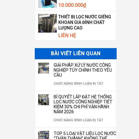
10.000.000
₫
THIẾT BỊ LỌC NƯỚC GIẾNG
KHOAN GIA ĐÌNH CHẤT
LƯỢNG CAO
LIÊN HỆ
BÀI VIẾT LIÊN QUAN
GIẢI PHÁP XỬ LÝ NƯỚC CÔNG
NGHIỆP TÙY CHỈNH THEO YÊU
CẦU
Ở
CHỨC NĂNG BÌNH LUẬN BỊ TẮT
GIẢI
BÍ QUYẾT LẮP ĐẶT HỆ THỐNG
PHÁP
LỌC NƯỚC CÔNG NGHIỆP TIẾT
KIỆM 30% CHI PHÍ VẬN HÀNH
XỬ
NĂM 2026
LÝ
Ở
CHỨC NĂNG BÌNH LUẬN BỊ TẮT
NƯỚC
BÍ
TOP 5 LOẠI VẬT LIỆU LỌC NƯỚC
CÔNG
QUYẾT
“THẦN THÁNH” KHÔNG THỂ