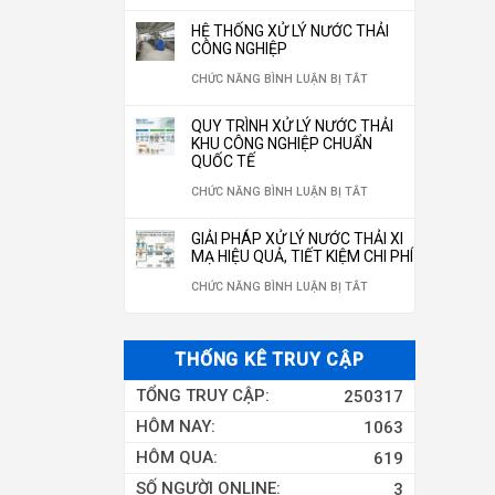
GIẾNG
2026
THỐNG
HỆ
THỐNG
BÌNH,
HỆ THỐNG XỬ LÝ NƯỚC THẢI
KHOAN
LỌC
THỐNG
LỌC
CÔNG NGHIỆP
ĐÓNG
350M3/NGÀY
NƯỚC
LỌC
NƯỚC
Ở
CHỨC NĂNG BÌNH LUẬN BỊ TẮT
CHAI
RO
NƯỚC
HỆ
CHUẨN
QUY TRÌNH XỬ LÝ NƯỚC THẢI
10M3/H
GIẾNG
THỐNG
KHU CÔNG NGHIỆP CHUẨN
QUỐC
QUỐC TẾ
KHOAN
XỬ
GIA
Ở
CHỨC NĂNG BÌNH LUẬN BỊ TẮT
CÔNG
LÝ
2026
QUY
NGHIỆP
NƯỚC
GIẢI PHÁP XỬ LÝ NƯỚC THẢI XI
TRÌNH
MẠ HIỆU QUẢ, TIẾT KIỆM CHI PHÍ
THẢI
XỬ
Ở
CHỨC NĂNG BÌNH LUẬN BỊ TẮT
CÔNG
LÝ
GIẢI
NGHIỆP
NƯỚC
PHÁP
THỐNG KÊ TRUY CẬP
THẢI
XỬ
TỔNG TRUY CẬP:
250317
KHU
LÝ
HÔM NAY:
1063
CÔNG
NƯỚC
HÔM QUA:
619
NGHIỆP
THẢI
SỐ NGƯỜI ONLINE:
3
CHUẨN
XI