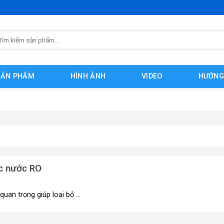
m
ếm:
SẢN PHẨM
HÌNH ẢNH
VIDEO
HƯỚNG
ọc nước RO
an trọng giúp loại bỏ ...