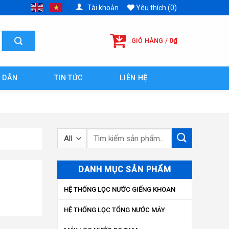
Tài khoản
Yêu thích (0)
GIỎ HÀNG /
0
₫
 DẪN
TIN TỨC
LIÊN HỆ
Tìm
kiếm:
DANH MỤC SẢN PHẨM
HỆ THỐNG LỌC NƯỚC GIẾNG KHOAN
HỆ THỐNG LỌC TỔNG NƯỚC MÁY