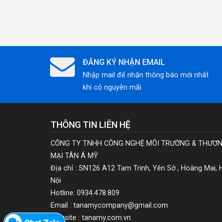
ĐĂNG KÝ NHẬN EMAIL
Nhập mail để nhận thông báo mới nhất
khi có nguyễn mãi
THÔNG TIN LIÊN HỆ
CÔNG TY TNHH CÔNG NGHỆ MÔI TRƯỜNG & THƯƠ
MẠI TÂN Á MỸ
Địa chỉ : SN126 A12 Tam Trinh, Yên Sở , Hoàng Mai, 
Nội
Hotline: 0934.478.809
Email : tanamycompany@gmail.com
Website : tanamy.com.vn