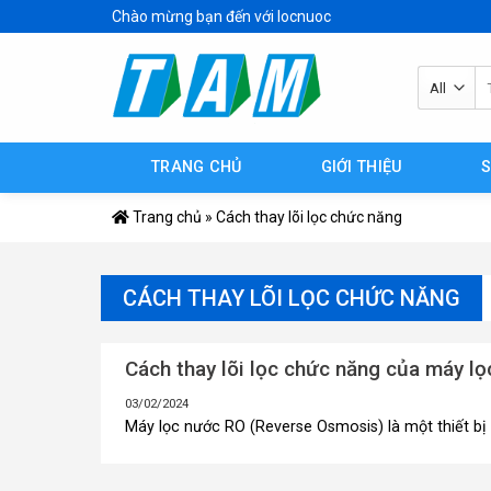
Skip
Chào mừng bạn đến với locnuoc
to
content
Tì
ki
TRANG CHỦ
GIỚI THIỆU
Trang chủ
»
Cách thay lõi lọc chức năng
CÁCH THAY LÕI LỌC CHỨC NĂNG
Cách thay lõi lọc chức năng của máy l
03/02/2024
Máy lọc nước RO (Reverse Osmosis) là một thiết bị qu