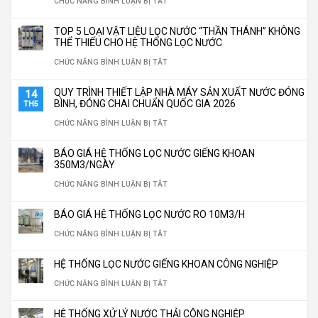
Ở
CHỨC NĂNG BÌNH LUẬN BỊ TẮT
LÝ
BÍ
TOP 5 LOẠI VẬT LIỆU LỌC NƯỚC “THẦN THÁNH” KHÔNG
NƯỚC
QUYẾT
THỂ THIẾU CHO HỆ THỐNG LỌC NƯỚC
CÔNG
LẮP
Ở
CHỨC NĂNG BÌNH LUẬN BỊ TẮT
NGHIỆP
ĐẶT
TOP
QUY TRÌNH THIẾT LẬP NHÀ MÁY SẢN XUẤT NƯỚC ĐÓNG
14
TÙY
HỆ
5
BÌNH, ĐÓNG CHAI CHUẨN QUỐC GIA 2026
TH5
CHỈNH
THỐNG
LOẠI
Ở
CHỨC NĂNG BÌNH LUẬN BỊ TẮT
THEO
LỌC
VẬT
QUY
YÊU
BÁO GIÁ HỆ THỐNG LỌC NƯỚC GIẾNG KHOAN
NƯỚC
LIỆU
TRÌNH
350M3/NGÀY
CẦU
CÔNG
LỌC
THIẾT
Ở
CHỨC NĂNG BÌNH LUẬN BỊ TẮT
NGHIỆP
NƯỚC
LẬP
BÁO
TIẾT
BÁO GIÁ HỆ THỐNG LỌC NƯỚC RO 10M3/H
“THẦN
NHÀ
GIÁ
KIỆM
Ở
CHỨC NĂNG BÌNH LUẬN BỊ TẮT
THÁNH”
MÁY
HỆ
30%
BÁO
KHÔNG
SẢN
THỐNG
HỆ THỐNG LỌC NƯỚC GIẾNG KHOAN CÔNG NGHIỆP
CHI
GIÁ
THỂ
XUẤT
LỌC
Ở
CHỨC NĂNG BÌNH LUẬN BỊ TẮT
PHÍ
HỆ
THIẾU
NƯỚC
NƯỚC
HỆ
VẬN
THỐNG
CHO
HỆ THỐNG XỬ LÝ NƯỚC THẢI CÔNG NGHIỆP
ĐÓNG
GIẾNG