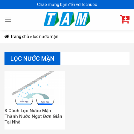
Skip
Chào mừng bạn đến với locnuoc
to
content
Trang chủ
»
lọc nước mặn
LỌC NƯỚC MẶN
3 Cách Lọc Nước Mặn
Thành Nước Ngọt Đơn Giản
Tại Nhà