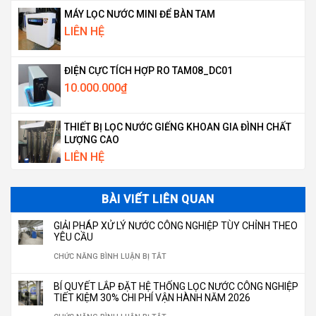
MÁY LỌC NƯỚC MINI ĐỂ BÀN TAM
LIÊN HỆ
ĐIỆN CỰC TÍCH HỢP RO TAM08_DC01
10.000.000
₫
THIẾT BỊ LỌC NƯỚC GIẾNG KHOAN GIA ĐÌNH CHẤT
LƯỢNG CAO
LIÊN HỆ
BÀI VIẾT LIÊN QUAN
GIẢI PHÁP XỬ LÝ NƯỚC CÔNG NGHIỆP TÙY CHỈNH THEO
YÊU CẦU
Ở
CHỨC NĂNG BÌNH LUẬN BỊ TẮT
GIẢI
BÍ QUYẾT LẮP ĐẶT HỆ THỐNG LỌC NƯỚC CÔNG NGHIỆP
PHÁP
TIẾT KIỆM 30% CHI PHÍ VẬN HÀNH NĂM 2026
XỬ