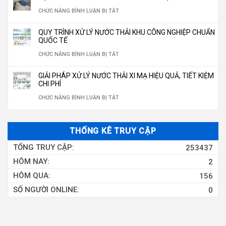
THỐNG
HÀNH
LỌC
HỆ
Ở
CHỨC NĂNG BÌNH LUẬN BỊ TẮT
BÌNH,
KHOAN
LỌC
NĂM
NƯỚC
THỐNG
HỆ
ĐÓNG
350M3/NGÀY
NƯỚC
QUY TRÌNH XỬ LÝ NƯỚC THẢI KHU CÔNG NGHIỆP CHUẨN
2026
RO
LỌC
THỐNG
CHAI
QUỐC TẾ
GIẾNG
10M3/H
NƯỚC
XỬ
CHUẨN
Ở
CHỨC NĂNG BÌNH LUẬN BỊ TẮT
KHOAN
LÝ
QUỐC
QUY
CÔNG
GIẢI PHÁP XỬ LÝ NƯỚC THẢI XI MẠ HIỆU QUẢ, TIẾT KIỆM
NƯỚC
GIA
TRÌNH
CHI PHÍ
NGHIỆP
THẢI
2026
XỬ
Ở
CHỨC NĂNG BÌNH LUẬN BỊ TẮT
CÔNG
LÝ
GIẢI
NGHIỆP
NƯỚC
PHÁP
THỐNG KÊ TRUY CẬP
THẢI
XỬ
TỔNG TRUY CẬP:
253437
KHU
LÝ
HÔM NAY:
2
CÔNG
NƯỚC
HÔM QUA:
156
NGHIỆP
THẢI
SỐ NGƯỜI ONLINE:
0
CHUẨN
XI
QUỐC
MẠ
TẾ
HIỆU