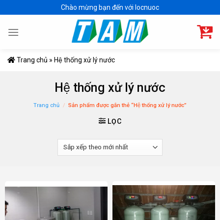
Skip
Chào mừng bạn đến với locnuoc
to
content
Trang chủ
»
Hệ thống xử lý nước
Hệ thống xử lý nước
Trang chủ
/
Sản phẩm được gắn thẻ “Hệ thống xử lý nước”
LỌC