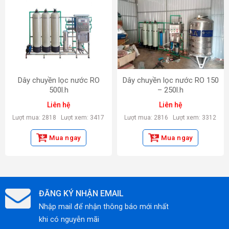
Dây chuyền lọc nước RO
Dây chuyền lọc nước RO 150
500l.h
– 250l.h
Liên hệ
Liên hệ
Lượt mua: 2818
Lượt xem: 3417
Lượt mua: 2816
Lượt xem: 3312
Mua ngay
Mua ngay
ĐĂNG KÝ NHẬN EMAIL
Nhập mail để nhận thông báo mới nhất
khi có nguyễn mãi