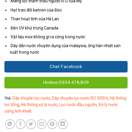
Màng lọc thẩm thấu ngược R.O của Mỹ
Hạt trao đổi katrion của Đức
Than hoạt tính của Hà Lan
Đèn UV khử trùng Canada
Vật liệu inox không gỉ ra công trong nước
Dây dẫn nước chuyên dụng của malaysia, ống hàn nhiệt sản
xuất trong nước
Chat Facebook
Hotline:0934.478.809
Dây chuyền lọc nước
Dây chuyền lọc nước RO 500l.h
Hệ thống
Thẻ:
,
,
lọc tổng
Hệ thống xử lý nước
Lọc nước đầu nguồn
Xử lý nước
,
,
,
uống tinh khiết