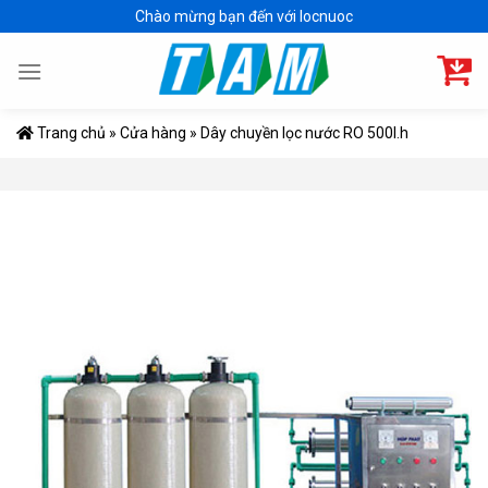
Skip
Chào mừng bạn đến với locnuoc
to
content
Trang chủ
»
Cửa hàng
»
Dây chuyền lọc nước RO 500l.h