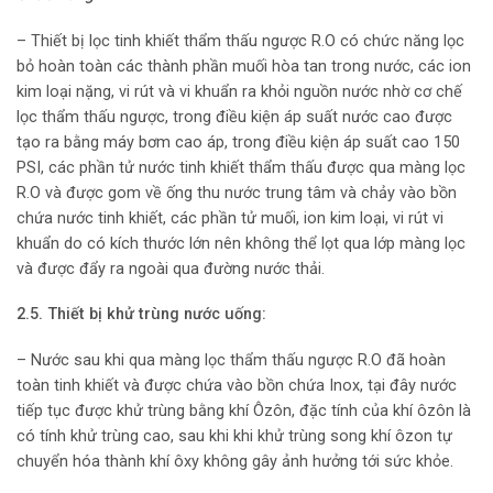
– Thiết bị lọc tinh khiết thẩm thấu ngược R.O có chức năng lọc
bỏ hoàn toàn các thành phần muối hòa tan trong nước, các ion
kim loại nặng, vi rút và vi khuẩn ra khỏi nguồn nước nhờ cơ chế
lọc thẩm thấu ngược, trong điều kiện áp suất nước cao được
tạo ra bằng máy bơm cao áp, trong điều kiện áp suất cao 150
PSI, các phần tử nước tinh khiết thẩm thấu được qua màng lọc
R.O và được gom về ống thu nước trung tâm và chảy vào bồn
chứa nước tinh khiết, các phần tử muối, ion kim loại, vi rút vi
khuẩn do có kích thước lớn nên không thể lọt qua lớp màng lọc
và được đẩy ra ngoài qua đường nước thải.
2.5. Thiết bị khử trùng nước uống:
– Nước sau khi qua màng lọc thẩm thấu ngược R.O đã hoàn
toàn tinh khiết và được chứa vào bồn chứa Inox, tại đây nước
tiếp tục được khử trùng bằng khí Ôzôn, đặc tính của khí ôzôn là
có tính khử trùng cao, sau khi khi khử trùng song khí ôzon tự
chuyển hóa thành khí ôxy không gây ảnh hưởng tới sức khỏe.