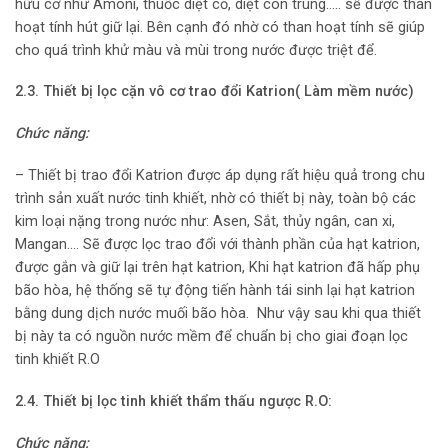
hữu cơ như Amoni, thuốc diệt cỏ, diệt côn trùng….. sễ được than
hoạt tính hút giữ lại. Bên cạnh đó nhờ có than hoạt tính sẽ giúp
cho quá trình khử màu và mùi trong nước được triệt để.
2.3. Thiết bị lọc cặn vô cơ trao đổi Katrion( Làm mềm nước)
Chức năng:
– Thiết bị trao đổi Katrion được áp dụng rất hiệu quả trong chu
trình sản xuất nước tinh khiết, nhờ có thiết bị này, toàn bộ các
kim loại nặng trong nước như: Asen, Sắt, thủy ngân, can xi,
Mangan…. Sẽ được lọc trao đổi với thành phần của hạt katrion,
được gắn và giữ lại trên hạt katrion, Khi hạt katrion đã hấp phụ
bão hòa, hệ thống sẽ tự động tiến hành tái sinh lại hạt katrion
bằng dung dịch nước muối bão hòa. Như vậy sau khi qua thiết
bị này ta có nguồn nước mềm để chuẩn bị cho giai đoạn lọc
tinh khiết R.O
2.4. Thiết bị lọc tinh khiết thẩm thấu ngược R.O:
Chức năng: