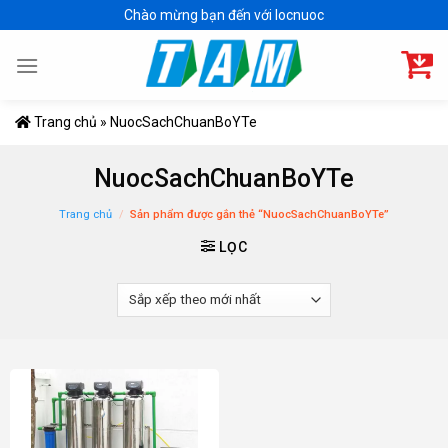
Skip
Chào mừng bạn đến với locnuoc
to
content
Trang chủ
»
NuocSachChuanBoYTe
NuocSachChuanBoYTe
Trang chủ
/
Sản phẩm được gắn thẻ “NuocSachChuanBoYTe”
LỌC