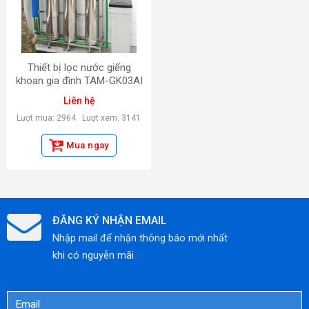
Thiết bị lọc nước giếng
khoan gia đình TAM-GK03AI
Liên hệ
Lượt mua: 2964
Lượt xem: 3141
Mua ngay
ĐĂNG KÝ NHẬN EMAIL
Nhập mail để nhận thông báo mới nhất
khi có nguyễn mãi