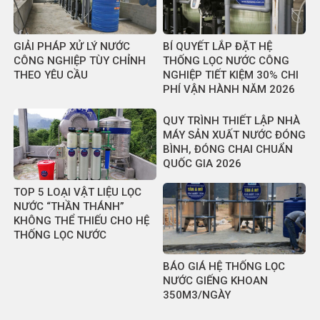
GIẢI PHÁP XỬ LÝ NƯỚC
BÍ QUYẾT LẮP ĐẶT HỆ
CÔNG NGHIỆP TÙY CHỈNH
THỐNG LỌC NƯỚC CÔNG
THEO YÊU CẦU
NGHIỆP TIẾT KIỆM 30% CHI
PHÍ VẬN HÀNH NĂM 2026
QUY TRÌNH THIẾT LẬP NHÀ
MÁY SẢN XUẤT NƯỚC ĐÓNG
BÌNH, ĐÓNG CHAI CHUẨN
QUỐC GIA 2026
TOP 5 LOẠI VẬT LIỆU LỌC
NƯỚC “THẦN THÁNH”
KHÔNG THỂ THIẾU CHO HỆ
THỐNG LỌC NƯỚC
BÁO GIÁ HỆ THỐNG LỌC
NƯỚC GIẾNG KHOAN
350M3/NGÀY