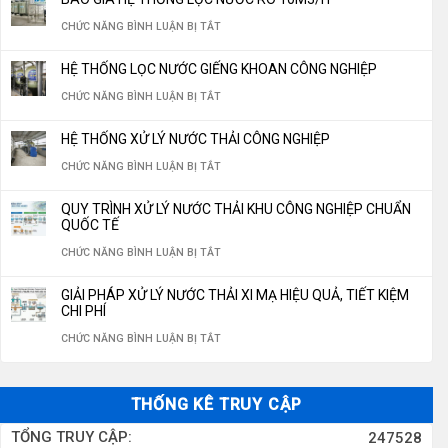
NHÀ
GIÁ
KIỆM
Ở
CHỨC NĂNG BÌNH LUẬN BỊ TẮT
THÁNH”
MÁY
HỆ
30%
BÁO
KHÔNG
SẢN
THỐNG
HỆ THỐNG LỌC NƯỚC GIẾNG KHOAN CÔNG NGHIỆP
CHI
GIÁ
THỂ
XUẤT
LỌC
Ở
CHỨC NĂNG BÌNH LUẬN BỊ TẮT
PHÍ
HỆ
THIẾU
NƯỚC
NƯỚC
HỆ
VẬN
THỐNG
CHO
HỆ THỐNG XỬ LÝ NƯỚC THẢI CÔNG NGHIỆP
ĐÓNG
GIẾNG
THỐNG
HÀNH
LỌC
HỆ
Ở
CHỨC NĂNG BÌNH LUẬN BỊ TẮT
BÌNH,
KHOAN
LỌC
NĂM
NƯỚC
THỐNG
HỆ
ĐÓNG
350M3/NGÀY
NƯỚC
QUY TRÌNH XỬ LÝ NƯỚC THẢI KHU CÔNG NGHIỆP CHUẨN
2026
RO
LỌC
THỐNG
CHAI
QUỐC TẾ
GIẾNG
10M3/H
NƯỚC
XỬ
CHUẨN
Ở
CHỨC NĂNG BÌNH LUẬN BỊ TẮT
KHOAN
LÝ
QUỐC
QUY
CÔNG
GIẢI PHÁP XỬ LÝ NƯỚC THẢI XI MẠ HIỆU QUẢ, TIẾT KIỆM
NƯỚC
GIA
TRÌNH
CHI PHÍ
NGHIỆP
THẢI
2026
XỬ
Ở
CHỨC NĂNG BÌNH LUẬN BỊ TẮT
CÔNG
LÝ
GIẢI
NGHIỆP
NƯỚC
PHÁP
THỐNG KÊ TRUY CẬP
THẢI
XỬ
TỔNG TRUY CẬP:
247528
KHU
LÝ