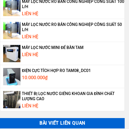
MÁY LỌC NƯỚC RO BÁN CÔNG NGHIỆP CÔNG SUẤT 100
L/H
LIÊN HỆ
MÁY LỌC NƯỚC RO BÁN CÔNG NGHIỆP CÔNG SUẤT 50
L/H
LIÊN HỆ
MÁY LỌC NƯỚC MINI ĐỂ BÀN TAM
LIÊN HỆ
ĐIỆN CỰC TÍCH HỢP RO TAM08_DC01
10.000.000
₫
THIẾT BỊ LỌC NƯỚC GIẾNG KHOAN GIA ĐÌNH CHẤT
LƯỢNG CAO
LIÊN HỆ
BÀI VIẾT LIÊN QUAN