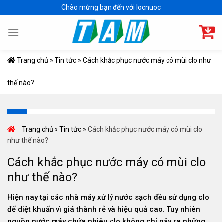
Skip
Chào mừng bạn đến với locnuoc
to
content
Trang chủ
»
Tin tức
»
Cách khắc phục nước máy có mùi clo như
thế nào?
Trang chủ
»
Tin tức
»
Cách khắc phục nước máy có mùi clo
như thế nào?
Cách khắc phục nước máy có mùi clo
như thế nào?
Hiện nay tại các nhà máy xử lý nước sạch đều sử dụng clo
để diệt khuẩn vì giá thành rẻ và hiệu quả cao. Tuy nhiên
nguồn nước máy chứa nhiêu clo không chỉ gây ra những