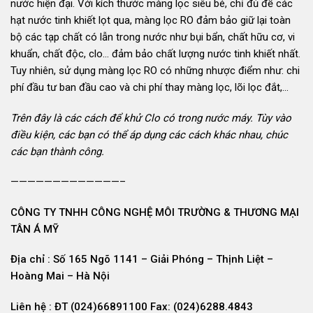
nước hiện đại. Với kích thước màng lọc siêu bé, chỉ đủ để các
hạt nước tinh khiết lọt qua, màng lọc RO đảm bảo giữ lại toàn
bộ các tạp chất có lẫn trong nước như bụi bẩn, chất hữu cơ, vi
khuẩn, chất độc, clo… đảm bảo chất lượng nước tinh khiết nhất.
Tuy nhiên, sử dụng màng lọc RO có những nhược điểm như: chi
phí đầu tư ban đầu cao và chi phí thay màng lọc, lõi lọc đắt,…
Trên đây là các cách để khử Clo có trong nước máy. Tùy vào
điều kiện, các bạn có thể áp dụng các cách khác nhau, chúc
các bạn thành công.
—————————————–
CÔNG TY TNHH CÔNG NGHỆ MÔI TRƯỜNG & THƯƠNG MẠI
TÂN Á MỸ
Địa chỉ : Số 165 Ngõ 1141 – Giải Phóng – Thịnh Liệt –
Hoàng Mai – Hà Nội
Liên hệ : ĐT (024)66891100 Fax: (024)6288.4843