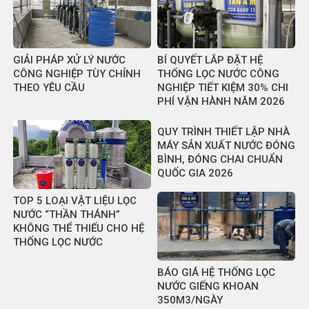
GIẢI PHÁP XỬ LÝ NƯỚC
BÍ QUYẾT LẮP ĐẶT HỆ
CÔNG NGHIỆP TÙY CHỈNH
THỐNG LỌC NƯỚC CÔNG
THEO YÊU CẦU
NGHIỆP TIẾT KIỆM 30% CHI
PHÍ VẬN HÀNH NĂM 2026
QUY TRÌNH THIẾT LẬP NHÀ
MÁY SẢN XUẤT NƯỚC ĐÓNG
BÌNH, ĐÓNG CHAI CHUẨN
QUỐC GIA 2026
TOP 5 LOẠI VẬT LIỆU LỌC
NƯỚC “THẦN THÁNH”
KHÔNG THỂ THIẾU CHO HỆ
THỐNG LỌC NƯỚC
BÁO GIÁ HỆ THỐNG LỌC
NƯỚC GIẾNG KHOAN
350M3/NGÀY