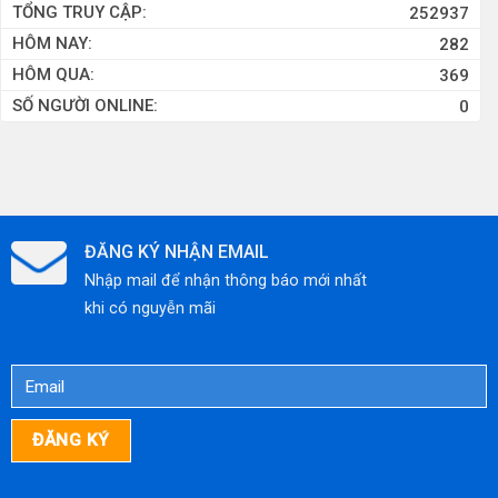
TỔNG TRUY CẬP:
252937
KHU
LÝ
HÔM NAY:
282
CÔNG
NƯỚC
HÔM QUA:
369
NGHIỆP
THẢI
SỐ NGƯỜI ONLINE:
0
CHUẨN
XI
QUỐC
MẠ
TẾ
HIỆU
QUẢ,
TIẾT
ĐĂNG KÝ NHẬN EMAIL
KIỆM
Nhập mail để nhận thông báo mới nhất
CHI
khi có nguyễn mãi
PHÍ