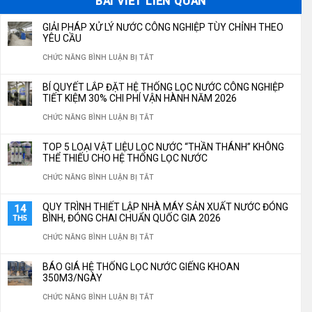
BÀI VIẾT LIÊN QUAN
GIẢI PHÁP XỬ LÝ NƯỚC CÔNG NGHIỆP TÙY CHỈNH THEO
YÊU CẦU
Ở
CHỨC NĂNG BÌNH LUẬN BỊ TẮT
GIẢI
BÍ QUYẾT LẮP ĐẶT HỆ THỐNG LỌC NƯỚC CÔNG NGHIỆP
PHÁP
TIẾT KIỆM 30% CHI PHÍ VẬN HÀNH NĂM 2026
XỬ
Ở
CHỨC NĂNG BÌNH LUẬN BỊ TẮT
LÝ
BÍ
TOP 5 LOẠI VẬT LIỆU LỌC NƯỚC “THẦN THÁNH” KHÔNG
NƯỚC
QUYẾT
THỂ THIẾU CHO HỆ THỐNG LỌC NƯỚC
CÔNG
LẮP
Ở
CHỨC NĂNG BÌNH LUẬN BỊ TẮT
NGHIỆP
ĐẶT
TOP
QUY TRÌNH THIẾT LẬP NHÀ MÁY SẢN XUẤT NƯỚC ĐÓNG
14
TÙY
HỆ
5
BÌNH, ĐÓNG CHAI CHUẨN QUỐC GIA 2026
TH5
CHỈNH
THỐNG
LOẠI
Ở
CHỨC NĂNG BÌNH LUẬN BỊ TẮT
THEO
LỌC
VẬT
QUY
YÊU
BÁO GIÁ HỆ THỐNG LỌC NƯỚC GIẾNG KHOAN
NƯỚC
LIỆU
TRÌNH
350M3/NGÀY
CẦU
CÔNG
LỌC
THIẾT
Ở
CHỨC NĂNG BÌNH LUẬN BỊ TẮT
NGHIỆP
NƯỚC
LẬP