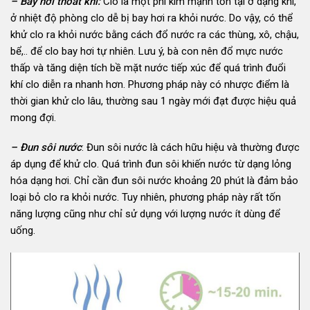
– Bay hơi thoát khí:
Clo là một phi kim mạnh tồn tại ở dạng khí,
ở nhiệt độ phòng clo dễ bị bay hơi ra khỏi nước. Do vậy, có thể
khử clo ra khỏi nước bằng cách đổ nước ra các thùng, xô, chậu,
bể,.. để clo bay hơi tự nhiên. Lưu ý, bà con nên đổ mực nước
thấp và tăng diện tích bề mặt nước tiếp xúc để quá trình đuổi
khí clo diễn ra nhanh hơn. Phương pháp này có nhược điểm là
thời gian khử clo lâu, thường sau 1 ngày mới đạt được hiệu quả
mong đợi.
– Đun sôi nước
: Đun sôi nước là cách hữu hiệu và thường được
áp dụng để khử clo. Quá trình đun sôi khiến nước từ dạng lỏng
hóa dạng hơi. Chỉ cần đun sôi nước khoảng 20 phút là đảm bảo
loại bỏ clo ra khỏi nước. Tuy nhiên, phương pháp này rất tốn
năng lượng cũng như chỉ sử dụng với lượng nước ít dùng để
uống.