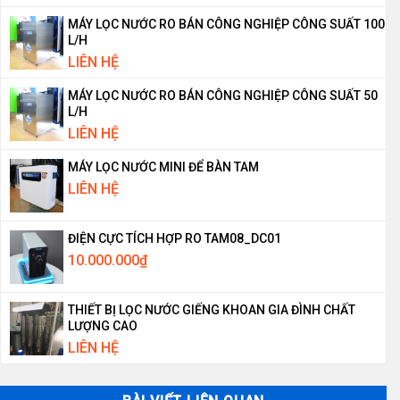
MÁY LỌC NƯỚC RO BÁN CÔNG NGHIỆP CÔNG SUẤT 100
L/H
LIÊN HỆ
MÁY LỌC NƯỚC RO BÁN CÔNG NGHIỆP CÔNG SUẤT 50
L/H
LIÊN HỆ
MÁY LỌC NƯỚC MINI ĐỂ BÀN TAM
LIÊN HỆ
ĐIỆN CỰC TÍCH HỢP RO TAM08_DC01
10.000.000
₫
THIẾT BỊ LỌC NƯỚC GIẾNG KHOAN GIA ĐÌNH CHẤT
LƯỢNG CAO
LIÊN HỆ