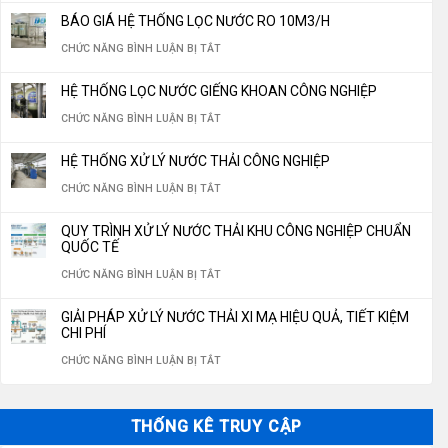
BÁO
TIẾT
BÁO GIÁ HỆ THỐNG LỌC NƯỚC RO 10M3/H
“THẦN
NHÀ
GIÁ
KIỆM
Ở
CHỨC NĂNG BÌNH LUẬN BỊ TẮT
THÁNH”
MÁY
HỆ
30%
BÁO
KHÔNG
SẢN
THỐNG
HỆ THỐNG LỌC NƯỚC GIẾNG KHOAN CÔNG NGHIỆP
CHI
GIÁ
THỂ
XUẤT
LỌC
Ở
CHỨC NĂNG BÌNH LUẬN BỊ TẮT
PHÍ
HỆ
THIẾU
NƯỚC
NƯỚC
HỆ
VẬN
THỐNG
CHO
HỆ THỐNG XỬ LÝ NƯỚC THẢI CÔNG NGHIỆP
ĐÓNG
GIẾNG
THỐNG
HÀNH
LỌC
HỆ
Ở
CHỨC NĂNG BÌNH LUẬN BỊ TẮT
BÌNH,
KHOAN
LỌC
NĂM
NƯỚC
THỐNG
HỆ
ĐÓNG
350M3/NGÀY
NƯỚC
QUY TRÌNH XỬ LÝ NƯỚC THẢI KHU CÔNG NGHIỆP CHUẨN
2026
RO
LỌC
THỐNG
CHAI
QUỐC TẾ
GIẾNG
10M3/H
NƯỚC
XỬ
CHUẨN
Ở
CHỨC NĂNG BÌNH LUẬN BỊ TẮT
KHOAN
LÝ
QUỐC
QUY
CÔNG
GIẢI PHÁP XỬ LÝ NƯỚC THẢI XI MẠ HIỆU QUẢ, TIẾT KIỆM
NƯỚC
GIA
TRÌNH
CHI PHÍ
NGHIỆP
THẢI
2026
XỬ
Ở
CHỨC NĂNG BÌNH LUẬN BỊ TẮT
CÔNG
LÝ
GIẢI
NGHIỆP
NƯỚC
PHÁP
THỐNG KÊ TRUY CẬP
THẢI
XỬ