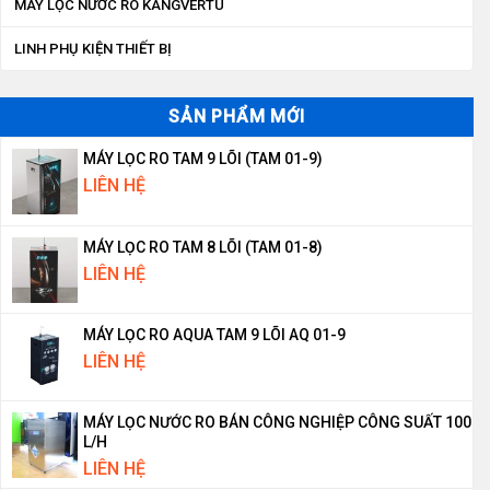
MÁY LỌC NƯỚC RO KANGVERTU
LINH PHỤ KIỆN THIẾT BỊ
SẢN PHẨM MỚI
MÁY LỌC RO TAM 9 LÕI (TAM 01-9)
LIÊN HỆ
MÁY LỌC RO TAM 8 LÕI (TAM 01-8)
LIÊN HỆ
MÁY LỌC RO AQUA TAM 9 LÕI AQ 01-9
LIÊN HỆ
MÁY LỌC NƯỚC RO BÁN CÔNG NGHIỆP CÔNG SUẤT 100
L/H
LIÊN HỆ