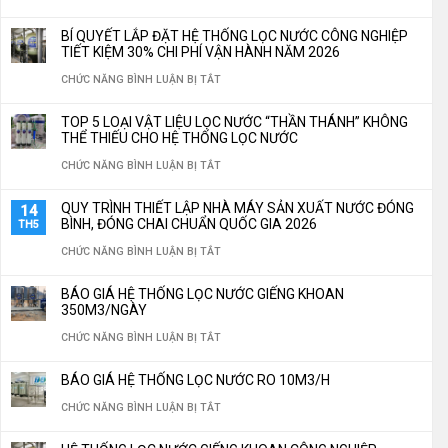
GIẢI
BÍ QUYẾT LẮP ĐẶT HỆ THỐNG LỌC NƯỚC CÔNG NGHIỆP
PHÁP
TIẾT KIỆM 30% CHI PHÍ VẬN HÀNH NĂM 2026
XỬ
Ở
CHỨC NĂNG BÌNH LUẬN BỊ TẮT
LÝ
BÍ
TOP 5 LOẠI VẬT LIỆU LỌC NƯỚC “THẦN THÁNH” KHÔNG
NƯỚC
QUYẾT
THỂ THIẾU CHO HỆ THỐNG LỌC NƯỚC
CÔNG
LẮP
Ở
CHỨC NĂNG BÌNH LUẬN BỊ TẮT
NGHIỆP
ĐẶT
TOP
QUY TRÌNH THIẾT LẬP NHÀ MÁY SẢN XUẤT NƯỚC ĐÓNG
14
TÙY
HỆ
5
BÌNH, ĐÓNG CHAI CHUẨN QUỐC GIA 2026
TH5
CHỈNH
THỐNG
LOẠI
Ở
CHỨC NĂNG BÌNH LUẬN BỊ TẮT
THEO
LỌC
VẬT
QUY
YÊU
BÁO GIÁ HỆ THỐNG LỌC NƯỚC GIẾNG KHOAN
NƯỚC
LIỆU
TRÌNH
350M3/NGÀY
CẦU
CÔNG
LỌC
THIẾT
Ở
CHỨC NĂNG BÌNH LUẬN BỊ TẮT
NGHIỆP
NƯỚC
LẬP
BÁO
TIẾT
BÁO GIÁ HỆ THỐNG LỌC NƯỚC RO 10M3/H
“THẦN
NHÀ
GIÁ
KIỆM
Ở
CHỨC NĂNG BÌNH LUẬN BỊ TẮT
THÁNH”
MÁY
HỆ
30%
BÁO
KHÔNG
SẢN
THỐNG