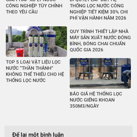
CÔNG NGHIỆP TÙY CHỈNH
THỐNG LỌC NƯỚC CÔNG
THEO YÊU CẦU
NGHIỆP TIẾT KIỆM 30% CHI
PHÍ VẬN HÀNH NĂM 2026
QUY TRÌNH THIẾT LẬP NHÀ
MÁY SẢN XUẤT NƯỚC ĐÓNG
BÌNH, ĐÓNG CHAI CHUẨN
QUỐC GIA 2026
TOP 5 LOẠI VẬT LIỆU LỌC
NƯỚC “THẦN THÁNH”
KHÔNG THỂ THIẾU CHO HỆ
THỐNG LỌC NƯỚC
BÁO GIÁ HỆ THỐNG LỌC
NƯỚC GIẾNG KHOAN
350M3/NGÀY
Để lại một bình luận