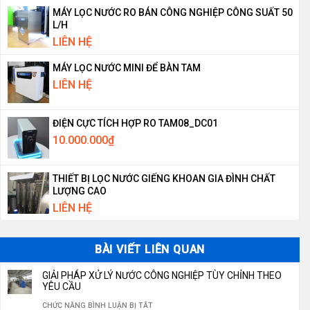
MÁY LỌC NƯỚC RO BÁN CÔNG NGHIỆP CÔNG SUẤT 50
L/H
LIÊN HỆ
MÁY LỌC NƯỚC MINI ĐỂ BÀN TAM
LIÊN HỆ
ĐIỆN CỰC TÍCH HỢP RO TAM08_DC01
10.000.000
₫
THIẾT BỊ LỌC NƯỚC GIẾNG KHOAN GIA ĐÌNH CHẤT
LƯỢNG CAO
LIÊN HỆ
BÀI VIẾT LIÊN QUAN
GIẢI PHÁP XỬ LÝ NƯỚC CÔNG NGHIỆP TÙY CHỈNH THEO
YÊU CẦU
Ở
CHỨC NĂNG BÌNH LUẬN BỊ TẮT