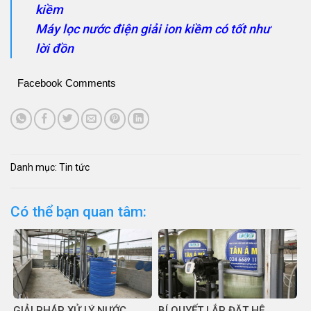
kiềm
Máy lọc nước điện giải ion kiềm có tốt như
lời đồn
Facebook Comments
Danh mục:
Tin tức
Có thể bạn quan tâm:
GIẢI PHÁP XỬ LÝ NƯỚC
BÍ QUYẾT LẮP ĐẶT HỆ