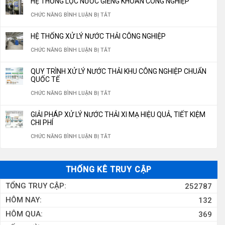
HỆ THỐNG LỌC NƯỚC GIẾNG KHOAN CÔNG NGHIỆP
CHI
GIÁ
THỂ
XUẤT
LỌC
Ở
CHỨC NĂNG BÌNH LUẬN BỊ TẮT
PHÍ
HỆ
THIẾU
NƯỚC
NƯỚC
HỆ
VẬN
THỐNG
CHO
HỆ THỐNG XỬ LÝ NƯỚC THẢI CÔNG NGHIỆP
ĐÓNG
GIẾNG
THỐNG
HÀNH
LỌC
HỆ
Ở
CHỨC NĂNG BÌNH LUẬN BỊ TẮT
BÌNH,
KHOAN
LỌC
NĂM
NƯỚC
THỐNG
HỆ
ĐÓNG
350M3/NGÀY
NƯỚC
QUY TRÌNH XỬ LÝ NƯỚC THẢI KHU CÔNG NGHIỆP CHUẨN
2026
RO
LỌC
THỐNG
CHAI
QUỐC TẾ
GIẾNG
10M3/H
NƯỚC
XỬ
CHUẨN
Ở
CHỨC NĂNG BÌNH LUẬN BỊ TẮT
KHOAN
LÝ
QUỐC
QUY
CÔNG
GIẢI PHÁP XỬ LÝ NƯỚC THẢI XI MẠ HIỆU QUẢ, TIẾT KIỆM
NƯỚC
GIA
TRÌNH
CHI PHÍ
NGHIỆP
THẢI
2026
XỬ
Ở
CHỨC NĂNG BÌNH LUẬN BỊ TẮT
CÔNG
LÝ
GIẢI
NGHIỆP
NƯỚC
PHÁP
THỐNG KÊ TRUY CẬP
THẢI
XỬ
TỔNG TRUY CẬP:
252787
KHU
LÝ
HÔM NAY:
132
CÔNG
NƯỚC
HÔM QUA:
369
NGHIỆP
THẢI