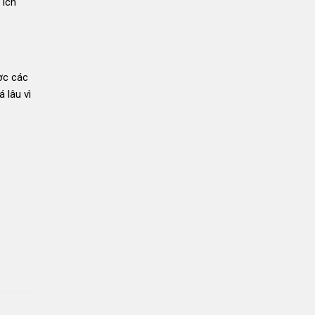
 ích
ợc các
 lâu vì