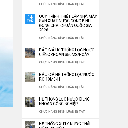
TÙY
Ở
CHỨC NĂNG BÌNH LUẬN BỊ TẮT
ĐẶT
CHỈNH
TOP
HỆ
QUY TRÌNH THIẾT LẬP NHÀ MÁY
14
THEO
5
SẢN XUẤT NƯỚC ĐÓNG BÌNH,
TH5
THỐNG
ĐÓNG CHAI CHUẨN QUỐC GIA
YÊU
LOẠI
LỌC
2026
CẦU
VẬT
NƯỚC
Ở
CHỨC NĂNG BÌNH LUẬN BỊ TẮT
LIỆU
CÔNG
QUY
BÁO GIÁ HỆ THỐNG LỌC NƯỚC
LỌC
NGHIỆP
TRÌNH
GIẾNG KHOAN 350M3/NGÀY
NƯỚC
TIẾT
THIẾT
Ở
CHỨC NĂNG BÌNH LUẬN BỊ TẮT
“THẦN
KIỆM
LẬP
BÁO
THÁNH”
BÁO GIÁ HỆ THỐNG LỌC NƯỚC
30%
NHÀ
GIÁ
RO 10M3/H
KHÔNG
CHI
MÁY
HỆ
Ở
CHỨC NĂNG BÌNH LUẬN BỊ TẮT
THỂ
PHÍ
SẢN
THỐNG
BÁO
THIẾU
VẬN
HỆ THỐNG LỌC NƯỚC GIẾNG
XUẤT
LỌC
GIÁ
KHOAN CÔNG NGHIỆP
CHO
HÀNH
NƯỚC
NƯỚC
HỆ
Ở
CHỨC NĂNG BÌNH LUẬN BỊ TẮT
HỆ
NĂM
ĐÓNG
GIẾNG
THỐNG
HỆ
THỐNG
2026
BÌNH,
HỆ THỐNG XỬ LÝ NƯỚC THẢI
KHOAN
LỌC
THỐNG
LỌC