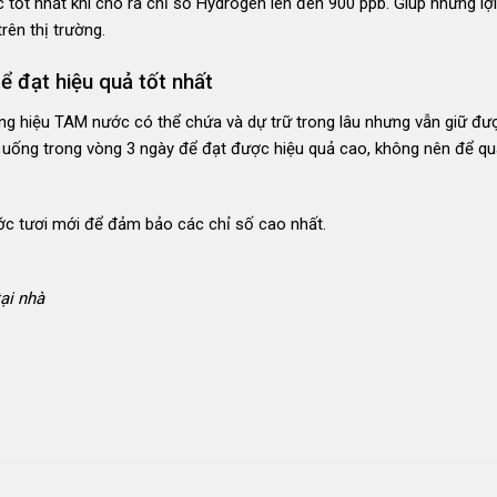
 tốt nhất khi cho ra chỉ số Hydrogen lên đên 900 ppb. Giúp những lợi
ên thị trường.
ể đạt hiệu quả tốt nhất
g hiệu TAM nước có thể chứa và dự trữ trong lâu nhưng vẫn giữ đư
uống trong vòng 3 ngày để đạt được hiệu quả cao, không nên để quá
ớc tươi mới để đảm bảo các chỉ số cao nhất.
ại nhà