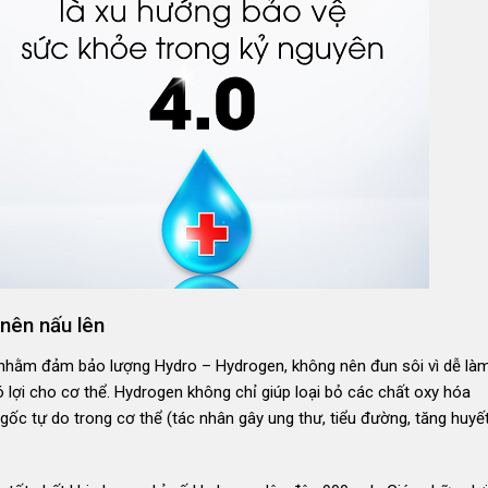
 nên nấu lên
m nhằm đảm bảo lượng Hydro – Hydrogen, không nên đun sôi vì dễ là
ó lợi cho cơ thể. Hydrogen không chỉ giúp loại bỏ các chất oxy hóa
ốc tự do trong cơ thể (tác nhân gây ung thư, tiểu đường, tăng huyế