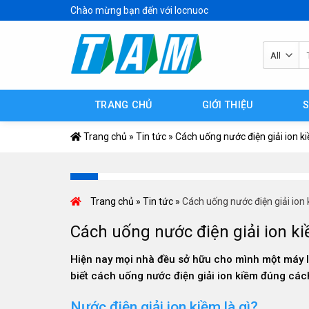
Skip
Chào mừng bạn đến với locnuoc
to
content
Tì
ki
TRANG CHỦ
GIỚI THIỆU
Trang chủ
»
Tin tức
»
Cách uống nước điện giải ion k
Trang chủ
»
Tin tức
»
Cách uống nước điện giải ion
Cách uống nước điện giải ion k
Hiện nay mọi nhà đều sở hữu cho mình một máy lọ
biết cách uống nước điện giải ion kiềm đúng cách
Nước điện giải ion kiềm là gì?