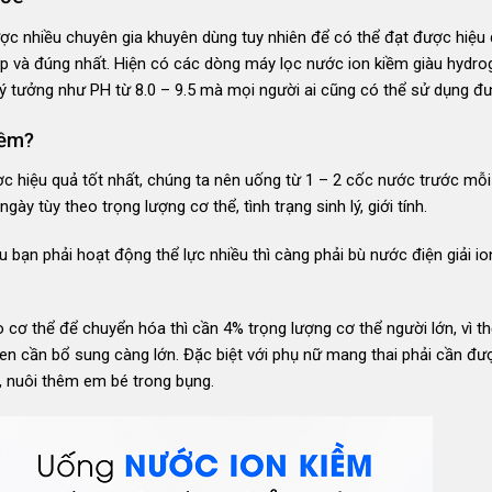
ược nhiều chuyên gia khuyên dùng tuy nhiên để có thể đạt được hiệu 
p và đúng nhất. Hiện có các dòng máy lọc nước ion kiềm giàu hydro
ý tưởng như PH từ 8.0 – 9.5 mà mọi người ai cũng có thể sử dụng đ
iềm?
ợc hiệu quả tốt nhất, chúng ta nên uống từ 1 – 2 cốc nước trước mỗ
gày tùy theo trọng lượng cơ thể, tình trạng sinh lý, giới tính.
 bạn phải hoạt động thể lực nhiều thì càng phải bù nước điện giải i
 cơ thể để chuyển hóa thì cần 4% trọng lượng cơ thể người lớn, vì t
en cần bổ sung càng lớn. Đặc biệt với phụ nữ mang thai phải cần đư
, nuôi thêm em bé trong bụng.