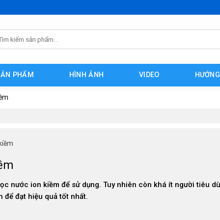
m
ếm:
SẢN PHẨM
HÌNH ẢNH
VIDEO
HƯỚNG
iềm
 kiềm
iềm
c nước ion kiềm để sử dụng. Tuy nhiên còn khá ít người tiêu d
 để đạt hiệu quả tốt nhất.