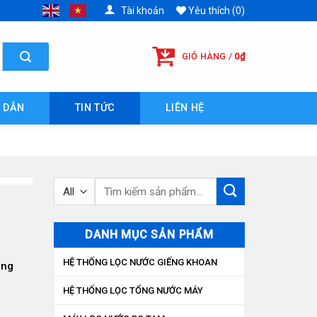
Tài khoản
Yêu thích (0)
GIỎ HÀNG /
0
₫
 DẪN
TIN TỨC
LIÊN HỆ
Tìm
kiếm:
DANH MỤC SẢN PHẨM
HỆ THỐNG LỌC NƯỚC GIẾNG KHOAN
ùng
HỆ THỐNG LỌC TỔNG NƯỚC MÁY