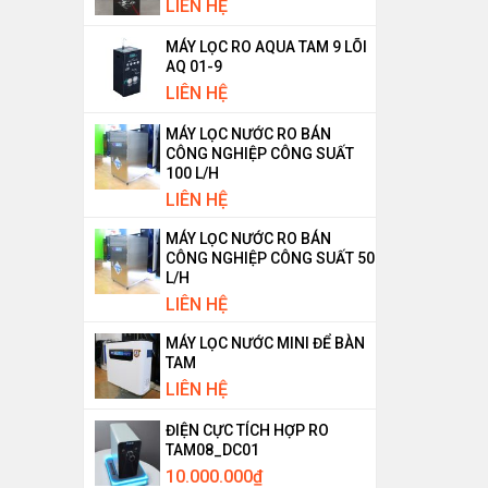
LIÊN HỆ
MÁY LỌC RO AQUA TAM 9 LÕI
AQ 01-9
LIÊN HỆ
MÁY LỌC NƯỚC RO BÁN
CÔNG NGHIỆP CÔNG SUẤT
100 L/H
LIÊN HỆ
MÁY LỌC NƯỚC RO BÁN
CÔNG NGHIỆP CÔNG SUẤT 50
L/H
LIÊN HỆ
MÁY LỌC NƯỚC MINI ĐỂ BÀN
TAM
LIÊN HỆ
ĐIỆN CỰC TÍCH HỢP RO
TAM08_DC01
10.000.000
₫