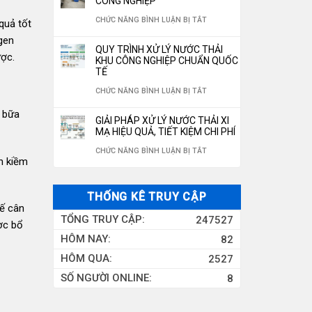
CÔNG NGHIỆP
ĐÓNG
350M3/NGÀY
NƯỚC
LỌC
NƯỚC
Ở
CHỨC NĂNG BÌNH LUẬN BỊ TẮT
quả tốt
CHAI
RO
NƯỚC
HỆ
gen
CHUẨN
QUY TRÌNH XỬ LÝ NƯỚC THẢI
10M3/H
GIẾNG
ược.
THỐNG
KHU CÔNG NGHIỆP CHUẨN QUỐC
QUỐC
TẾ
KHOAN
XỬ
GIA
Ở
CHỨC NĂNG BÌNH LUẬN BỊ TẮT
CÔNG
LÝ
2026
QUY
NGHIỆP
i bữa
NƯỚC
GIẢI PHÁP XỬ LÝ NƯỚC THẢI XI
TRÌNH
MẠ HIỆU QUẢ, TIẾT KIỆM CHI PHÍ
THẢI
XỬ
Ở
CHỨC NĂNG BÌNH LUẬN BỊ TẮT
CÔNG
on kiềm
LÝ
GIẢI
NGHIỆP
NƯỚC
PHÁP
THỐNG KÊ TRUY CẬP
THẢI
XỬ
hế cân
TỔNG TRUY CẬP:
247527
KHU
ợc bổ
LÝ
HÔM NAY:
82
CÔNG
NƯỚC
HÔM QUA:
2527
NGHIỆP
THẢI
SỐ NGƯỜI ONLINE:
8
CHUẨN
XI
QUỐC
MẠ