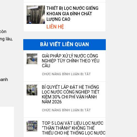
THIẾT BỊ LỌC NƯỚC GIẾNG
KHOAN GIA ĐÌNH CHẤT
LƯỢNG CAO
LIÊN HỆ
 còn
ng lâu,
BÀI VIẾT LIÊN QUAN
GIẢI PHÁP XỬ LÝ NƯỚC CÔNG
NGHIỆP TÙY CHỈNH THEO YÊU
CẦU
Ở
CHỨC NĂNG BÌNH LUẬN BỊ TẮT
hanh
GIẢI
BÍ QUYẾT LẮP ĐẶT HỆ THỐNG
PHÁP
LỌC NƯỚC CÔNG NGHIỆP TIẾT
KIỆM 30% CHI PHÍ VẬN HÀNH
XỬ
NĂM 2026
LÝ
Ở
CHỨC NĂNG BÌNH LUẬN BỊ TẮT
NƯỚC
BÍ
TOP 5 LOẠI VẬT LIỆU LỌC NƯỚC
CÔNG
QUYẾT
“THẦN THÁNH” KHÔNG THỂ
NGHIỆP
THIẾU CHO HỆ THỐNG LỌC NƯỚC
LẮP