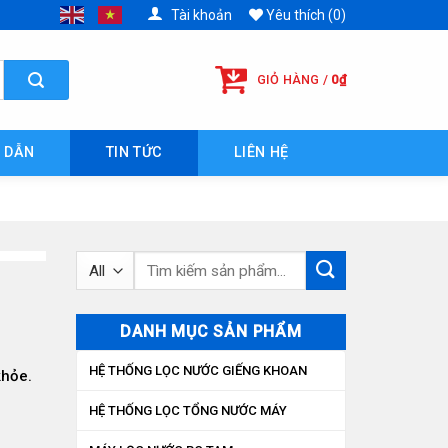
Tài khoản
Yêu thích (0)
GIỎ HÀNG /
0
₫
 DẪN
TIN TỨC
LIÊN HỆ
Tìm
kiếm:
DANH MỤC SẢN PHẨM
HỆ THỐNG LỌC NƯỚC GIẾNG KHOAN
khỏe.
HỆ THỐNG LỌC TỔNG NƯỚC MÁY