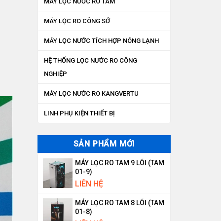
MÁY LỌC NƯỚC RO TAM
MÁY LỌC RO CÔNG SỞ
MÁY LỌC NƯỚC TÍCH HỢP NÓNG LẠNH
HỆ THỐNG LỌC NƯỚC RO CÔNG
NGHIỆP
MÁY LỌC NƯỚC RO KANGVERTU
LINH PHỤ KIỆN THIẾT BỊ
SẢN PHẨM MỚI
MÁY LỌC RO TAM 9 LÕI (TAM
01-9)
LIÊN HỆ
MÁY LỌC RO TAM 8 LÕI (TAM
01-8)