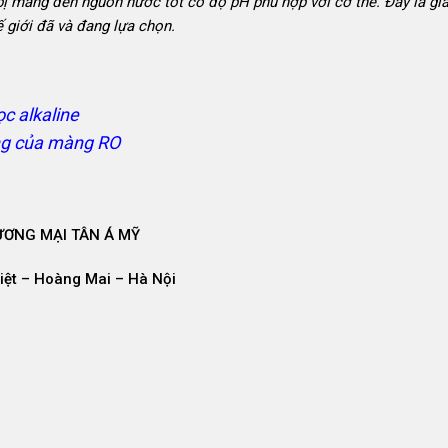
 bị mang đến nguồn nước tốt có độ pH phù hợp với cơ thể. Đây là gi
 giới đã và đang lựa chọn.
ọc alkaline
ộng của màng RO
ƠNG MẠI TÂN Á MỸ
Liệt – Hoàng Mai – Hà Nội
3