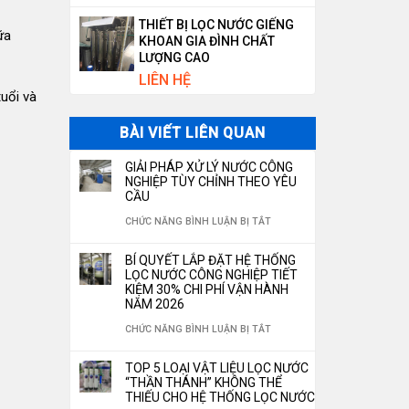
THIẾT BỊ LỌC NƯỚC GIẾNG
ữa
KHOAN GIA ĐÌNH CHẤT
LƯỢNG CAO
LIÊN HỆ
uổi và
BÀI VIẾT LIÊN QUAN
GIẢI PHÁP XỬ LÝ NƯỚC CÔNG
NGHIỆP TÙY CHỈNH THEO YÊU
CẦU
Ở
CHỨC NĂNG BÌNH LUẬN BỊ TẮT
GIẢI
BÍ QUYẾT LẮP ĐẶT HỆ THỐNG
PHÁP
LỌC NƯỚC CÔNG NGHIỆP TIẾT
KIỆM 30% CHI PHÍ VẬN HÀNH
XỬ
NĂM 2026
LÝ
Ở
CHỨC NĂNG BÌNH LUẬN BỊ TẮT
NƯỚC
BÍ
TOP 5 LOẠI VẬT LIỆU LỌC NƯỚC
CÔNG
QUYẾT
“THẦN THÁNH” KHÔNG THỂ
NGHIỆP
THIẾU CHO HỆ THỐNG LỌC NƯỚC
LẮP