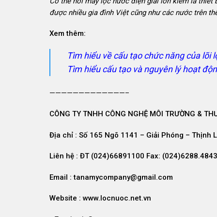
Có thể nói
máy lọc nước
điện giải ion kiềm là thiết
được nhiều gia đình Việt cũng như các nước trên thế
Xem thêm:
Tìm hiểu về cấu tạo chức năng của lõi l
Tìm hiểu cấu tạo và nguyên lý hoạt đ
—————————————–
CÔNG TY TNHH CÔNG NGHỆ MÔI TRƯỜNG & THƯ
Địa chỉ : Số 165 Ngõ 1141 – Giải Phóng – Thịnh 
Liên hệ : ĐT (024)66891100 Fax: (024)6288.484
Email : tanamycompany@gmail.com
Website : www.locnuoc.net.vn