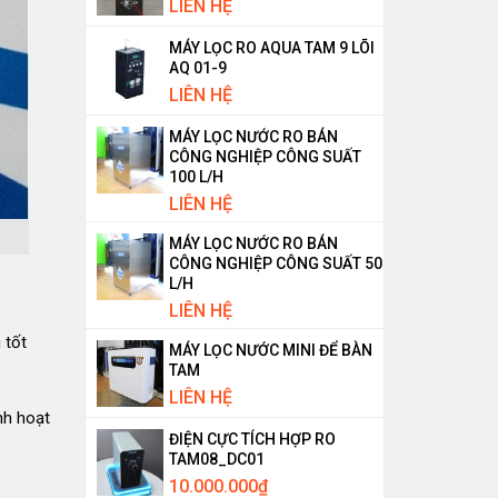
LIÊN HỆ
MÁY LỌC RO AQUA TAM 9 LÕI
AQ 01-9
LIÊN HỆ
MÁY LỌC NƯỚC RO BÁN
CÔNG NGHIỆP CÔNG SUẤT
100 L/H
LIÊN HỆ
MÁY LỌC NƯỚC RO BÁN
CÔNG NGHIỆP CÔNG SUẤT 50
L/H
LIÊN HỆ
 tốt
MÁY LỌC NƯỚC MINI ĐỂ BÀN
TAM
LIÊN HỆ
nh hoạt
ĐIỆN CỰC TÍCH HỢP RO
TAM08_DC01
10.000.000
₫