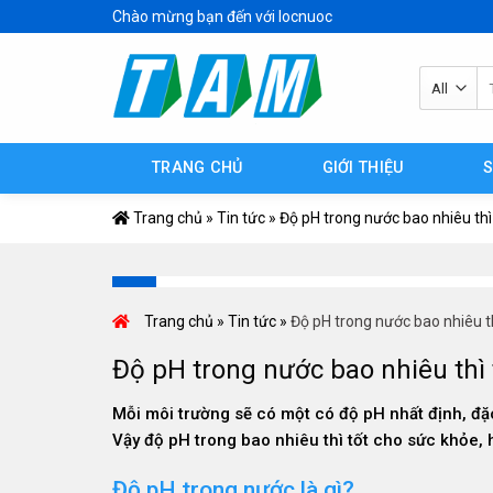
Skip
Chào mừng bạn đến với locnuoc
to
content
Tì
ki
TRANG CHỦ
GIỚI THIỆU
Trang chủ
»
Tin tức
»
Độ pH trong nước bao nhiêu thì
Trang chủ
»
Tin tức
»
Độ pH trong nước bao nhiêu t
Độ pH trong nước bao nhiêu thì
Mỗi môi trường sẽ có một có độ pH nhất định, đặ
Vậy độ pH trong bao nhiêu thì tốt cho sức khỏe, 
Độ pH trong nước là gì?