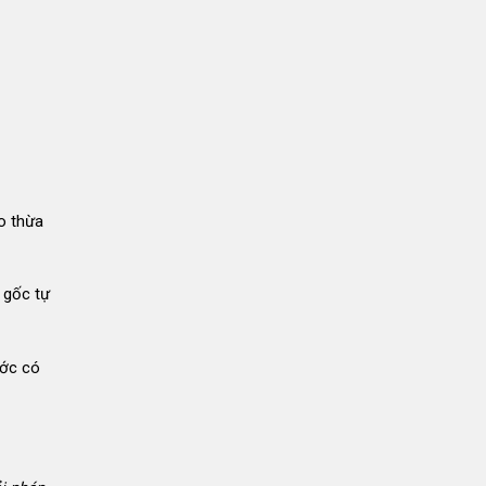
TẾ
HIỆU
QUẢ,
TIẾT
KIỆM
CHI
PHÍ
o thừa
 gốc tự
ước có