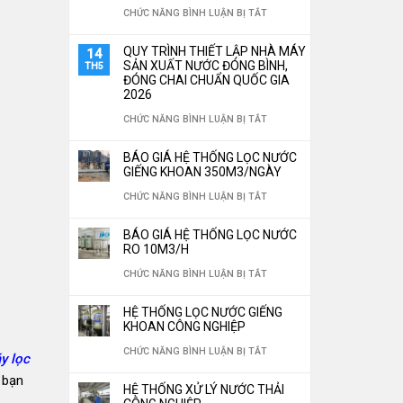
TÙY
Ở
CHỨC NĂNG BÌNH LUẬN BỊ TẮT
ĐẶT
CHỈNH
TOP
HỆ
QUY TRÌNH THIẾT LẬP NHÀ MÁY
14
THEO
5
SẢN XUẤT NƯỚC ĐÓNG BÌNH,
TH5
THỐNG
ĐÓNG CHAI CHUẨN QUỐC GIA
YÊU
LOẠI
LỌC
2026
CẦU
VẬT
NƯỚC
Ở
CHỨC NĂNG BÌNH LUẬN BỊ TẮT
LIỆU
CÔNG
QUY
BÁO GIÁ HỆ THỐNG LỌC NƯỚC
LỌC
NGHIỆP
TRÌNH
GIẾNG KHOAN 350M3/NGÀY
NƯỚC
TIẾT
THIẾT
Ở
CHỨC NĂNG BÌNH LUẬN BỊ TẮT
“THẦN
KIỆM
LẬP
BÁO
THÁNH”
BÁO GIÁ HỆ THỐNG LỌC NƯỚC
30%
NHÀ
GIÁ
RO 10M3/H
KHÔNG
CHI
MÁY
HỆ
Ở
CHỨC NĂNG BÌNH LUẬN BỊ TẮT
THỂ
PHÍ
SẢN
THỐNG
BÁO
THIẾU
VẬN
HỆ THỐNG LỌC NƯỚC GIẾNG
XUẤT
LỌC
GIÁ
KHOAN CÔNG NGHIỆP
CHO
HÀNH
NƯỚC
NƯỚC
HỆ
Ở
CHỨC NĂNG BÌNH LUẬN BỊ TẮT
HỆ
y lọc
NĂM
ĐÓNG
GIẾNG
THỐNG
HỆ
THỐNG
 bạn
2026
BÌNH,
HỆ THỐNG XỬ LÝ NƯỚC THẢI
KHOAN
LỌC
THỐNG
LỌC