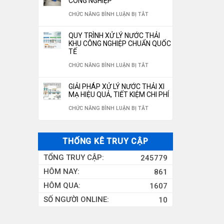
CÔNG NGHIỆP
ĐÓNG
350M3/NGÀY
NƯỚC
LỌC
NƯỚC
Ở
CHỨC NĂNG BÌNH LUẬN BỊ TẮT
CHAI
RO
NƯỚC
HỆ
CHUẨN
QUY TRÌNH XỬ LÝ NƯỚC THẢI
10M3/H
GIẾNG
THỐNG
KHU CÔNG NGHIỆP CHUẨN QUỐC
QUỐC
TẾ
KHOAN
XỬ
GIA
Ở
CHỨC NĂNG BÌNH LUẬN BỊ TẮT
CÔNG
LÝ
2026
QUY
NGHIỆP
NƯỚC
GIẢI PHÁP XỬ LÝ NƯỚC THẢI XI
TRÌNH
MẠ HIỆU QUẢ, TIẾT KIỆM CHI PHÍ
THẢI
XỬ
Ở
CHỨC NĂNG BÌNH LUẬN BỊ TẮT
CÔNG
LÝ
GIẢI
NGHIỆP
NƯỚC
PHÁP
THỐNG KÊ TRUY CẬP
THẢI
XỬ
TỔNG TRUY CẬP:
245779
KHU
LÝ
HÔM NAY:
861
CÔNG
NƯỚC
HÔM QUA:
1607
NGHIỆP
THẢI
SỐ NGƯỜI ONLINE:
10
CHUẨN
XI
QUỐC
MẠ