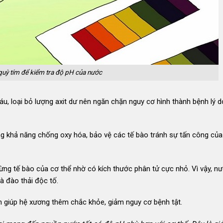
uỳ tím để kiểm tra độ pH của nước
, loại bỏ lượng axit dư nên ngăn chặn nguy cơ hình thành bệnh lý d
ng khả năng chống oxy hóa, bảo vệ các tế bào tránh sự tấn công của
ng tế bào của cơ thể nhờ có kích thước phân tử cực nhỏ. Vì vậy, n
à đào thải độc tố.
 giúp hệ xương thêm chắc khỏe, giảm nguy cơ bệnh tật.