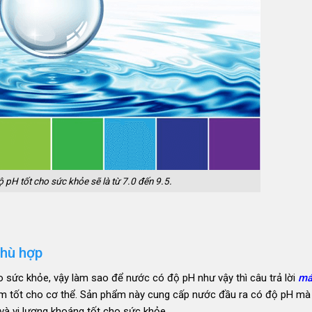
pH tốt cho sức khỏe sẽ là từ 7.0 đến 9.5.
phù hợp
o sức khỏe, vậy làm sao để nước có độ pH như vậy thì câu trả lời
má
ềm tốt cho cơ thể. Sản phẩm này cung cấp nước đầu ra có độ pH mà
à vi lượng khoáng tốt cho sức khỏe.