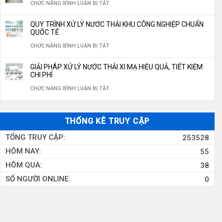
LỌC
HỆ
Ở
CHỨC NĂNG BÌNH LUẬN BỊ TẮT
BÌNH,
KHOAN
LỌC
NĂM
NƯỚC
THỐNG
HỆ
ĐÓNG
350M3/NGÀY
NƯỚC
QUY TRÌNH XỬ LÝ NƯỚC THẢI KHU CÔNG NGHIỆP CHUẨN
2026
RO
LỌC
THỐNG
CHAI
QUỐC TẾ
GIẾNG
10M3/H
NƯỚC
XỬ
CHUẨN
Ở
CHỨC NĂNG BÌNH LUẬN BỊ TẮT
KHOAN
LÝ
QUỐC
QUY
CÔNG
GIẢI PHÁP XỬ LÝ NƯỚC THẢI XI MẠ HIỆU QUẢ, TIẾT KIỆM
NƯỚC
GIA
TRÌNH
CHI PHÍ
NGHIỆP
THẢI
2026
XỬ
Ở
CHỨC NĂNG BÌNH LUẬN BỊ TẮT
CÔNG
LÝ
GIẢI
NGHIỆP
NƯỚC
PHÁP
THỐNG KÊ TRUY CẬP
THẢI
XỬ
TỔNG TRUY CẬP:
253528
KHU
LÝ
HÔM NAY:
55
CÔNG
NƯỚC
HÔM QUA:
38
NGHIỆP
THẢI
SỐ NGƯỜI ONLINE:
0
CHUẨN
XI
QUỐC
MẠ
TẾ
HIỆU
QUẢ,