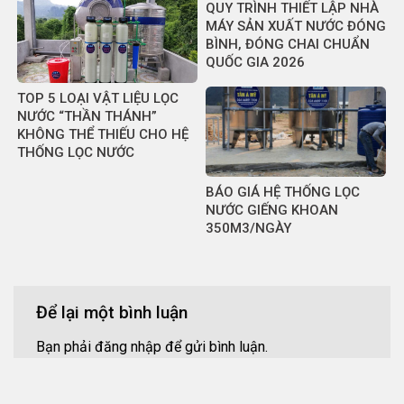
QUY TRÌNH THIẾT LẬP NHÀ
MÁY SẢN XUẤT NƯỚC ĐÓNG
BÌNH, ĐÓNG CHAI CHUẨN
QUỐC GIA 2026
TOP 5 LOẠI VẬT LIỆU LỌC
NƯỚC “THẦN THÁNH”
KHÔNG THỂ THIẾU CHO HỆ
THỐNG LỌC NƯỚC
BÁO GIÁ HỆ THỐNG LỌC
NƯỚC GIẾNG KHOAN
350M3/NGÀY
Để lại một bình luận
Bạn phải
đăng nhập
để gửi bình luận.