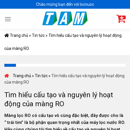
Skip
Chào mừng bạn đến với locnuoc
to
content
Trang chủ
»
Tin tức
»
Tìm hiểu cấu tạo và nguyên lý hoạt động
của màng RO
Trang chủ
»
Tin tức
»
Tìm hiểu cấu tạo và nguyên lý hoạt động
của màng RO
Tìm hiểu cấu tạo và nguyên lý hoạt
động của màng RO
Màng lọc RO có cấu tạo vô cùng đặc biệt, đây được cho là
“ trái tim” là bộ phận quan trọng nhất của máy lọc nước RO.
Hãy cùng chúng tôi tìm hiểu về cấu tạo và nguyên lý hoạt