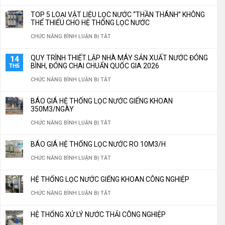
LÝ
BÍ
TOP 5 LOẠI VẬT LIỆU LỌC NƯỚC “THẦN THÁNH” KHÔNG
NƯỚC
QUYẾT
THỂ THIẾU CHO HỆ THỐNG LỌC NƯỚC
CÔNG
LẮP
Ở
CHỨC NĂNG BÌNH LUẬN BỊ TẮT
NGHIỆP
ĐẶT
TOP
QUY TRÌNH THIẾT LẬP NHÀ MÁY SẢN XUẤT NƯỚC ĐÓNG
14
TÙY
HỆ
5
BÌNH, ĐÓNG CHAI CHUẨN QUỐC GIA 2026
TH5
CHỈNH
THỐNG
LOẠI
Ở
CHỨC NĂNG BÌNH LUẬN BỊ TẮT
THEO
LỌC
VẬT
QUY
YÊU
BÁO GIÁ HỆ THỐNG LỌC NƯỚC GIẾNG KHOAN
NƯỚC
LIỆU
TRÌNH
350M3/NGÀY
CẦU
CÔNG
LỌC
THIẾT
Ở
CHỨC NĂNG BÌNH LUẬN BỊ TẮT
NGHIỆP
NƯỚC
LẬP
BÁO
TIẾT
BÁO GIÁ HỆ THỐNG LỌC NƯỚC RO 10M3/H
“THẦN
NHÀ
GIÁ
KIỆM
Ở
CHỨC NĂNG BÌNH LUẬN BỊ TẮT
THÁNH”
MÁY
HỆ
30%
BÁO
KHÔNG
SẢN
THỐNG
HỆ THỐNG LỌC NƯỚC GIẾNG KHOAN CÔNG NGHIỆP
CHI
GIÁ
THỂ
XUẤT
LỌC
Ở
CHỨC NĂNG BÌNH LUẬN BỊ TẮT
PHÍ
HỆ
THIẾU
NƯỚC
NƯỚC
HỆ
VẬN
THỐNG
CHO
HỆ THỐNG XỬ LÝ NƯỚC THẢI CÔNG NGHIỆP
ĐÓNG
GIẾNG
THỐNG
HÀNH