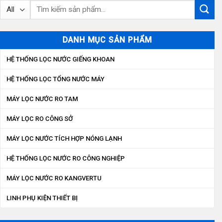
Tìm
kiếm:
DANH MỤC SẢN PHẨM
HỆ THỐNG LỌC NƯỚC GIẾNG KHOAN
HỆ THỐNG LỌC TỔNG NƯỚC MÁY
MÁY LỌC NƯỚC RO TAM
MÁY LỌC RO CÔNG SỞ
MÁY LỌC NƯỚC TÍCH HỢP NÓNG LẠNH
HỆ THỐNG LỌC NƯỚC RO CÔNG NGHIỆP
MÁY LỌC NƯỚC RO KANGVERTU
LINH PHỤ KIỆN THIẾT BỊ