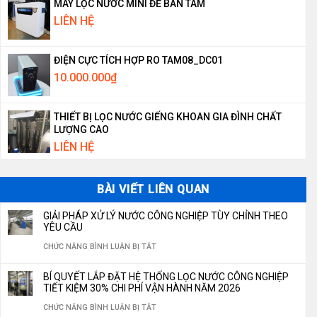
MÁY LỌC NƯỚC MINI ĐỂ BÀN TAM
LIÊN HỆ
ĐIỆN CỰC TÍCH HỢP RO TAM08_DC01
10.000.000
₫
THIẾT BỊ LỌC NƯỚC GIẾNG KHOAN GIA ĐÌNH CHẤT
LƯỢNG CAO
LIÊN HỆ
BÀI VIẾT LIÊN QUAN
GIẢI PHÁP XỬ LÝ NƯỚC CÔNG NGHIỆP TÙY CHỈNH THEO
YÊU CẦU
Ở
CHỨC NĂNG BÌNH LUẬN BỊ TẮT
GIẢI
BÍ QUYẾT LẮP ĐẶT HỆ THỐNG LỌC NƯỚC CÔNG NGHIỆP
PHÁP
TIẾT KIỆM 30% CHI PHÍ VẬN HÀNH NĂM 2026
XỬ
Ở
CHỨC NĂNG BÌNH LUẬN BỊ TẮT