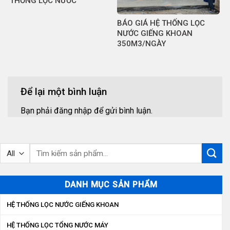
THỐNG LỌC NƯỚC
BÁO GIÁ HỆ THỐNG LỌC
NƯỚC GIẾNG KHOAN
350M3/NGÀY
Để lại một bình luận
Bạn phải
đăng nhập
để gửi bình luận.
Tìm
kiếm:
DANH MỤC SẢN PHẨM
HỆ THỐNG LỌC NƯỚC GIẾNG KHOAN
HỆ THỐNG LỌC TỔNG NƯỚC MÁY