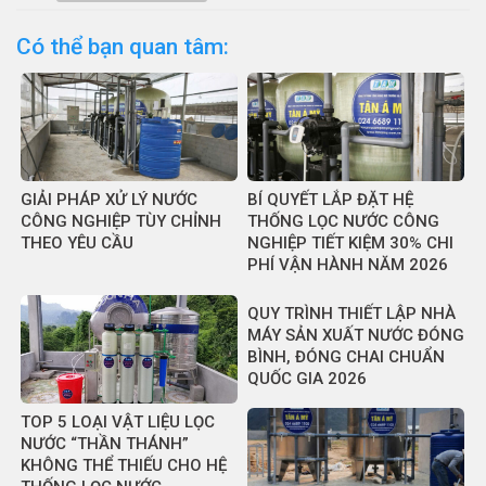
Có thể bạn quan tâm:
GIẢI PHÁP XỬ LÝ NƯỚC
BÍ QUYẾT LẮP ĐẶT HỆ
CÔNG NGHIỆP TÙY CHỈNH
THỐNG LỌC NƯỚC CÔNG
THEO YÊU CẦU
NGHIỆP TIẾT KIỆM 30% CHI
PHÍ VẬN HÀNH NĂM 2026
QUY TRÌNH THIẾT LẬP NHÀ
MÁY SẢN XUẤT NƯỚC ĐÓNG
BÌNH, ĐÓNG CHAI CHUẨN
QUỐC GIA 2026
TOP 5 LOẠI VẬT LIỆU LỌC
NƯỚC “THẦN THÁNH”
KHÔNG THỂ THIẾU CHO HỆ