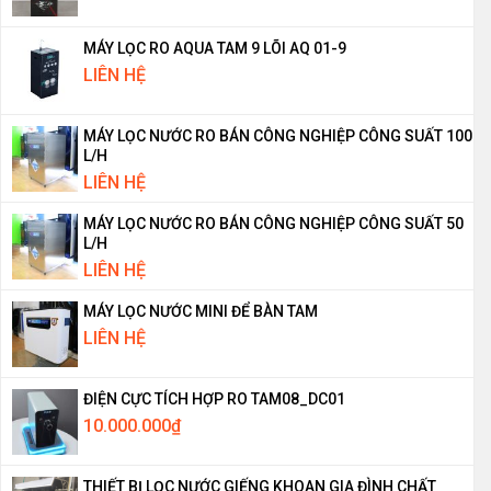
MÁY LỌC RO AQUA TAM 9 LÕI AQ 01-9
LIÊN HỆ
MÁY LỌC NƯỚC RO BÁN CÔNG NGHIỆP CÔNG SUẤT 100
L/H
LIÊN HỆ
MÁY LỌC NƯỚC RO BÁN CÔNG NGHIỆP CÔNG SUẤT 50
L/H
LIÊN HỆ
MÁY LỌC NƯỚC MINI ĐỂ BÀN TAM
LIÊN HỆ
ĐIỆN CỰC TÍCH HỢP RO TAM08_DC01
10.000.000
₫
THIẾT BỊ LỌC NƯỚC GIẾNG KHOAN GIA ĐÌNH CHẤT