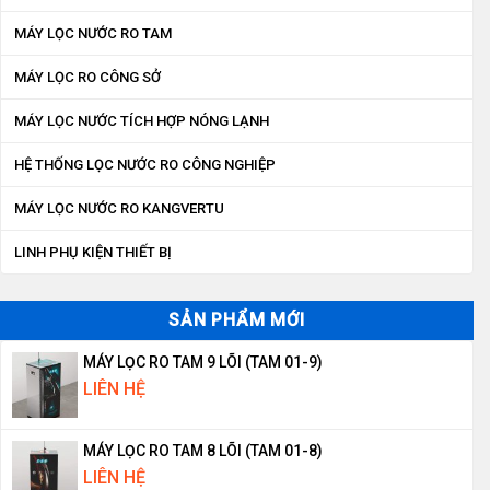
MÁY LỌC NƯỚC RO TAM
MÁY LỌC RO CÔNG SỞ
MÁY LỌC NƯỚC TÍCH HỢP NÓNG LẠNH
HỆ THỐNG LỌC NƯỚC RO CÔNG NGHIỆP
MÁY LỌC NƯỚC RO KANGVERTU
LINH PHỤ KIỆN THIẾT BỊ
SẢN PHẨM MỚI
MÁY LỌC RO TAM 9 LÕI (TAM 01-9)
LIÊN HỆ
MÁY LỌC RO TAM 8 LÕI (TAM 01-8)
LIÊN HỆ