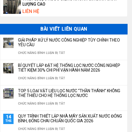
LƯỢNG CAO
LIÊN HỆ
BÀI VIẾT LIÊN QUAN
GIẢI PHÁP XỬ LÝ NƯỚC CÔNG NGHIỆP TÙY CHỈNH THEO
YÊU CẦU
Ở
CHỨC NĂNG BÌNH LUẬN BỊ TẮT
GIẢI
BÍ QUYẾT LẮP ĐẶT HỆ THỐNG LỌC NƯỚC CÔNG NGHIỆP
PHÁP
TIẾT KIỆM 30% CHI PHÍ VẬN HÀNH NĂM 2026
XỬ
Ở
CHỨC NĂNG BÌNH LUẬN BỊ TẮT
LÝ
BÍ
TOP 5 LOẠI VẬT LIỆU LỌC NƯỚC “THẦN THÁNH” KHÔNG
NƯỚC
QUYẾT
THỂ THIẾU CHO HỆ THỐNG LỌC NƯỚC
CÔNG
LẮP
Ở
CHỨC NĂNG BÌNH LUẬN BỊ TẮT
NGHIỆP
ĐẶT
TOP
QUY TRÌNH THIẾT LẬP NHÀ MÁY SẢN XUẤT NƯỚC ĐÓNG
14
TÙY
HỆ
5
BÌNH, ĐÓNG CHAI CHUẨN QUỐC GIA 2026
TH5
CHỈNH
THỐNG
LOẠI
Ở
CHỨC NĂNG BÌNH LUẬN BỊ TẮT