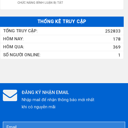
XỬ
Ở
CHỨC NĂNG BÌNH LUẬN BỊ TẮT
CÔNG
LÝ
GIẢI
NGHIỆP
NƯỚC
PHÁP
THỐNG KÊ TRUY CẬP
THẢI
XỬ
TỔNG TRUY CẬP:
252833
KHU
LÝ
HÔM NAY:
178
CÔNG
NƯỚC
HÔM QUA:
369
NGHIỆP
THẢI
SỐ NGƯỜI ONLINE:
1
CHUẨN
XI
QUỐC
MẠ
TẾ
HIỆU
QUẢ,
TIẾT
ĐĂNG KÝ NHẬN EMAIL
KIỆM
Nhập mail để nhận thông báo mới nhất
CHI
khi có nguyễn mãi
PHÍ