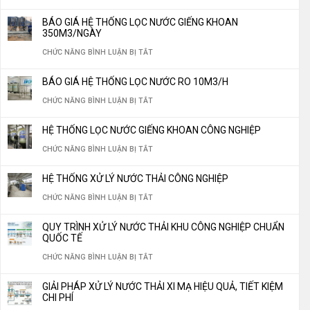
THEO
LỌC
VẬT
QUY
YÊU
BÁO GIÁ HỆ THỐNG LỌC NƯỚC GIẾNG KHOAN
NƯỚC
LIỆU
TRÌNH
350M3/NGÀY
CẦU
CÔNG
LỌC
THIẾT
Ở
CHỨC NĂNG BÌNH LUẬN BỊ TẮT
NGHIỆP
NƯỚC
LẬP
BÁO
TIẾT
BÁO GIÁ HỆ THỐNG LỌC NƯỚC RO 10M3/H
“THẦN
NHÀ
GIÁ
KIỆM
Ở
CHỨC NĂNG BÌNH LUẬN BỊ TẮT
THÁNH”
MÁY
HỆ
30%
BÁO
KHÔNG
SẢN
THỐNG
HỆ THỐNG LỌC NƯỚC GIẾNG KHOAN CÔNG NGHIỆP
CHI
GIÁ
THỂ
XUẤT
LỌC
Ở
CHỨC NĂNG BÌNH LUẬN BỊ TẮT
PHÍ
HỆ
THIẾU
NƯỚC
NƯỚC
HỆ
VẬN
THỐNG
CHO
HỆ THỐNG XỬ LÝ NƯỚC THẢI CÔNG NGHIỆP
ĐÓNG
GIẾNG
THỐNG
HÀNH
LỌC
HỆ
Ở
CHỨC NĂNG BÌNH LUẬN BỊ TẮT
BÌNH,
KHOAN
LỌC
NĂM
NƯỚC
THỐNG
HỆ
ĐÓNG
350M3/NGÀY
NƯỚC
QUY TRÌNH XỬ LÝ NƯỚC THẢI KHU CÔNG NGHIỆP CHUẨN
2026
RO
LỌC
THỐNG
CHAI
QUỐC TẾ
GIẾNG
10M3/H
NƯỚC
XỬ
CHUẨN
Ở
CHỨC NĂNG BÌNH LUẬN BỊ TẮT
KHOAN
LÝ
QUỐC
QUY
CÔNG
GIẢI PHÁP XỬ LÝ NƯỚC THẢI XI MẠ HIỆU QUẢ, TIẾT KIỆM
NƯỚC
GIA
TRÌNH
CHI PHÍ
NGHIỆP
THẢI
2026