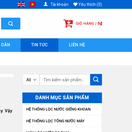
Tài khoản
Yêu thích (0)
GIỎ HÀNG /
0
₫
 DẪN
TIN TỨC
LIÊN HỆ
Tìm
kiếm:
DANH MỤC SẢN PHẨM
HỆ THỐNG LỌC NƯỚC GIẾNG KHOAN
y. Vậy
HỆ THỐNG LỌC TỔNG NƯỚC MÁY