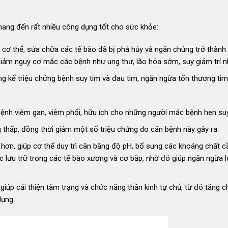
ang đến rất nhiều công dụng tốt cho sức khỏe:
 cơ thể, sửa chữa các tế bào đã bị phá hủy và ngăn chúng trở thành
 giảm nguy cơ mắc các bệnh như ung thư, lão hóa sớm, suy giảm trí 
đáng kể triệu chứng bệnh suy tim và đau tim, ngăn ngừa tổn thương t
 bệnh viêm gan, viêm phổi, hữu ích cho những người mắc bệnh hen su
thấp, đồng thời giảm một số triệu chứng do căn bệnh này gây ra.
hơn, giúp cơ thể duy trì cân bằng độ pH, bổ sung các khoáng chất cầ
c lưu trữ trong các tế bào xương và cơ bắp, nhờ đó giúp ngăn ngừa 
iúp cải thiện tâm trạng và chức năng thần kinh tự chủ, từ đó tăng c
dụng.