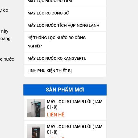
MÁY LỌC NƯỚC RO TAM
ự do
MÁY LỌC RO CÔNG SỞ
MÁY LỌC NƯỚC TÍCH HỢP NÓNG LẠNH
c này
HỆ THỐNG LỌC NƯỚC RO CÔNG
khoáng
NGHIỆP
MÁY LỌC NƯỚC RO KANGVERTU
ọc nước
LINH PHỤ KIỆN THIẾT BỊ
SẢN PHẨM MỚI
MÁY LỌC RO TAM 9 LÕI (TAM
01-9)
LIÊN HỆ
MÁY LỌC RO TAM 8 LÕI (TAM
01-8)