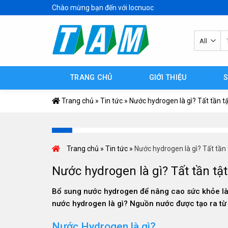
Skip
Chào mừng bạn đến với locnuoc
to
content
Tì
ki
TRANG CHỦ
GIỚI THIỆU
Trang chủ
»
Tin tức
»
Nước hydrogen là gì? Tất tần 
Trang chủ
»
Tin tức
»
Nước hydrogen là gì? Tất tần
Nước hydrogen là gì? Tất tần t
Bổ sung nước hydrogen để nâng cao sức khỏe là 
nước hydrogen là gì? Nguồn nước được tạo ra từ
Nước Hydrogen là gì?