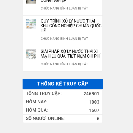
CÔNG NGHIỆP
ĐÓNG
350M3/NGÀY
NƯỚC
LỌC
NƯỚC
Ở
CHỨC NĂNG BÌNH LUẬN BỊ TẮT
CHAI
RO
NƯỚC
HỆ
CHUẨN
QUY TRÌNH XỬ LÝ NƯỚC THẢI
10M3/H
GIẾNG
THỐNG
KHU CÔNG NGHIỆP CHUẨN QUỐC
QUỐC
TẾ
KHOAN
XỬ
GIA
Ở
CHỨC NĂNG BÌNH LUẬN BỊ TẮT
CÔNG
LÝ
2026
QUY
NGHIỆP
NƯỚC
GIẢI PHÁP XỬ LÝ NƯỚC THẢI XI
TRÌNH
MẠ HIỆU QUẢ, TIẾT KIỆM CHI PHÍ
THẢI
XỬ
Ở
CHỨC NĂNG BÌNH LUẬN BỊ TẮT
CÔNG
LÝ
GIẢI
NGHIỆP
NƯỚC
PHÁP
THỐNG KÊ TRUY CẬP
THẢI
XỬ
TỔNG TRUY CẬP:
246801
KHU
LÝ
HÔM NAY:
1883
CÔNG
NƯỚC
HÔM QUA:
1607
NGHIỆP
THẢI
SỐ NGƯỜI ONLINE:
6
CHUẨN
XI
QUỐC
MẠ