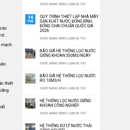
TÙY
Ở
CHỨC NĂNG BÌNH LUẬN BỊ TẮT
ĐẶT
CHỈNH
TOP
HỆ
QUY TRÌNH THIẾT LẬP NHÀ MÁY
14
THEO
5
SẢN XUẤT NƯỚC ĐÓNG BÌNH,
TH5
THỐNG
ĐÓNG CHAI CHUẨN QUỐC GIA
YÊU
 các
LOẠI
LỌC
2026
CẦU
nhớ…
VẬT
NƯỚC
Ở
CHỨC NĂNG BÌNH LUẬN BỊ TẮT
LIỆU
im mạch
CÔNG
QUY
BÁO GIÁ HỆ THỐNG LỌC NƯỚC
LỌC
NGHIỆP
TRÌNH
GIẾNG KHOAN 350M3/NGÀY
NƯỚC
TIẾT
THIẾT
Ở
CHỨC NĂNG BÌNH LUẬN BỊ TẮT
yễn.
“THẦN
KIỆM
LẬP
BÁO
THÁNH”
BÁO GIÁ HỆ THỐNG LỌC NƯỚC
30%
NHÀ
GIÁ
RO 10M3/H
KHÔNG
n thiết
CHI
MÁY
HỆ
Ở
CHỨC NĂNG BÌNH LUẬN BỊ TẮT
loãng
THỂ
PHÍ
SẢN
THỐNG
BÁO
THIẾU
VẬN
HỆ THỐNG LỌC NƯỚC GIẾNG
XUẤT
LỌC
GIÁ
KHOAN CÔNG NGHIỆP
CHO
hất
HÀNH
NƯỚC
NƯỚC
HỆ
Ở
CHỨC NĂNG BÌNH LUẬN BỊ TẮT
HỆ
NĂM
ĐÓNG
GIẾNG
THỐNG
HỆ
THỐNG
2026
BÌNH,
HỆ THỐNG XỬ LÝ NƯỚC THẢI
KHOAN
LỌC
THỐNG
LỌC