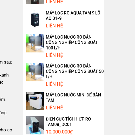
LIÊN HỆ
MÁY LỌC RO AQUA TAM 9 LÕI
AQ 01-9
LIÊN HỆ
MÁY LỌC NƯỚC RO BÁN
CÔNG NGHIỆP CÔNG SUẤT
100 L/H
LIÊN HỆ
m sau:
MÁY LỌC NƯỚC RO BÁN
CÔNG NGHIỆP CÔNG SUẤT 50
xanh.
L/H
ức
LIÊN HỆ
MÁY LỌC NƯỚC MINI ĐỂ BÀN
ểm.
TAM
LIÊN HỆ
tăng
ĐIỆN CỰC TÍCH HỢP RO
TAM08_DC01
cho cơ
10.000.000
₫