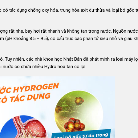
có tác dụng chống oxy hóa, trung hòa axit dư thừa và loại bỏ gốc t
lượng rất nhẹ, bay hơi rất nhanh và không tan trong nước. Nguồn nướ
m (pH khoảng 8.5 – 9.5), có cấu trúc các phân tử siêu nhỏ và giàu 
ó. Tuy nhiên, các nhà khoa học Nhật Bản đã phát minh ra loại máy l
ại nước có chứa nhiều Hydro hòa tan có lợi.