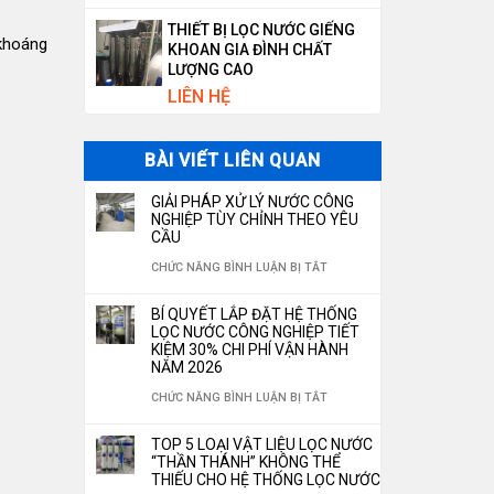
THIẾT BỊ LỌC NƯỚC GIẾNG
 khoáng
KHOAN GIA ĐÌNH CHẤT
LƯỢNG CAO
LIÊN HỆ
BÀI VIẾT LIÊN QUAN
GIẢI PHÁP XỬ LÝ NƯỚC CÔNG
NGHIỆP TÙY CHỈNH THEO YÊU
CẦU
Ở
CHỨC NĂNG BÌNH LUẬN BỊ TẮT
GIẢI
BÍ QUYẾT LẮP ĐẶT HỆ THỐNG
PHÁP
LỌC NƯỚC CÔNG NGHIỆP TIẾT
KIỆM 30% CHI PHÍ VẬN HÀNH
XỬ
NĂM 2026
LÝ
Ở
CHỨC NĂNG BÌNH LUẬN BỊ TẮT
NƯỚC
BÍ
TOP 5 LOẠI VẬT LIỆU LỌC NƯỚC
CÔNG
QUYẾT
“THẦN THÁNH” KHÔNG THỂ
NGHIỆP
THIẾU CHO HỆ THỐNG LỌC NƯỚC
LẮP