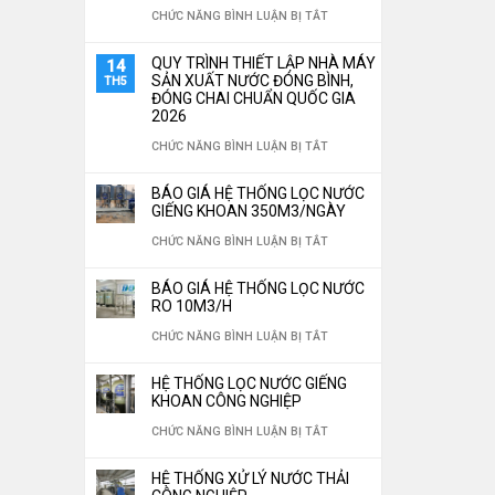
TÙY
Ở
CHỨC NĂNG BÌNH LUẬN BỊ TẮT
ĐẶT
CHỈNH
TOP
HỆ
QUY TRÌNH THIẾT LẬP NHÀ MÁY
14
THEO
5
SẢN XUẤT NƯỚC ĐÓNG BÌNH,
TH5
THỐNG
ĐÓNG CHAI CHUẨN QUỐC GIA
YÊU
LOẠI
LỌC
2026
CẦU
VẬT
NƯỚC
Ở
CHỨC NĂNG BÌNH LUẬN BỊ TẮT
LIỆU
CÔNG
QUY
BÁO GIÁ HỆ THỐNG LỌC NƯỚC
LỌC
NGHIỆP
TRÌNH
GIẾNG KHOAN 350M3/NGÀY
NƯỚC
TIẾT
THIẾT
Ở
CHỨC NĂNG BÌNH LUẬN BỊ TẮT
“THẦN
KIỆM
LẬP
BÁO
THÁNH”
BÁO GIÁ HỆ THỐNG LỌC NƯỚC
30%
NHÀ
GIÁ
RO 10M3/H
KHÔNG
CHI
MÁY
HỆ
Ở
CHỨC NĂNG BÌNH LUẬN BỊ TẮT
THỂ
PHÍ
SẢN
THỐNG
BÁO
THIẾU
VẬN
HỆ THỐNG LỌC NƯỚC GIẾNG
XUẤT
LỌC
GIÁ
KHOAN CÔNG NGHIỆP
CHO
HÀNH
NƯỚC
NƯỚC
HỆ
Ở
CHỨC NĂNG BÌNH LUẬN BỊ TẮT
HỆ
NĂM
ĐÓNG
GIẾNG
THỐNG
HỆ
THỐNG
2026
BÌNH,
HỆ THỐNG XỬ LÝ NƯỚC THẢI
KHOAN
LỌC
THỐNG
LỌC