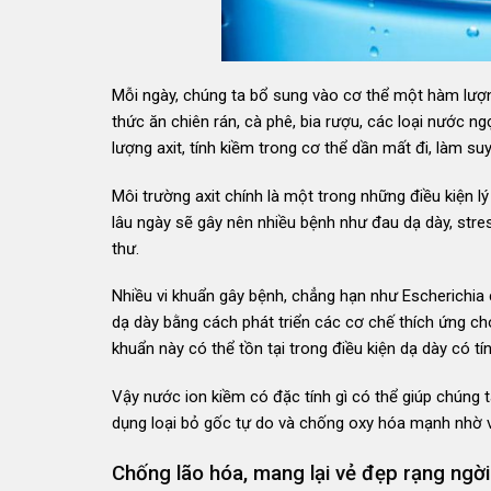
Mỗi ngày, chúng ta bổ sung vào cơ thể một hàm lượng 
thức ăn chiên rán, cà phê, bia rượu, các loại nước ng
lượng axit, tính kiềm trong cơ thể dần mất đi, làm s
Môi trường axit chính là một trong những điều kiện lý
lâu ngày sẽ gây nên nhiều bệnh như đau dạ dày, stres
thư.
Nhiều vi khuẩn gây bệnh, chẳng hạn như Escherichia c
dạ dày bằng cách phát triển các cơ chế thích ứng cho
khuẩn này có thể tồn tại trong điều kiện dạ dày có tí
Vậy nước ion kiềm có đặc tính gì có thể giúp chúng t
dụng loại bỏ gốc tự do và chống oxy hóa mạnh nhờ và
Chống lão hóa, mang lại vẻ đẹp rạng ngời