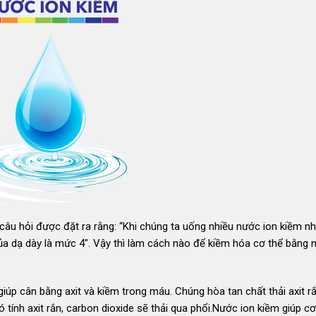
câu hỏi được đặt ra rằng: “Khi chúng ta uống nhiều nước ion kiềm n
pH của dạ dày là mức 4″. Vậy thì làm cách nào để kiềm hóa cơ thể bằng
iúp cân bằng axit và kiềm trong máu. Chúng hòa tan chất thải axit r
 tính axit rắn, carbon dioxide sẽ thải qua phổi.Nước ion kiềm giúp cơ