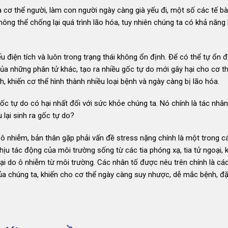
của cơ thể người, làm con người ngày càng già yếu đi, một số các tế b
ông thể chống lại quá trình lão hóa, tuy nhiên chúng ta có khả năng
 điện tích và luôn trong trạng thái không ổn định. Để có thể tự ổn đ
của những phân tử khác, tạo ra nhiều gốc tự do mới gây hại cho cơ t
 khiến cơ thể hình thành nhiều loại bệnh và ngày càng bị lão hóa.
gốc tự do có hại nhất đối với sức khỏe chúng ta. Nó chính là tác nhân
 lại sinh ra gốc tự do?
ô nhiễm, bản thân gặp phải vấn đề stress nặng chính là một trong c
ịu tác động của môi trường sống từ các tia phóng xạ, tia tử ngoại, 
ại do ô nhiễm từ môi trường. Các nhân tố được nêu trên chính là cá
ủa chúng ta, khiến cho cơ thể ngày càng suy nhược, dễ mắc bệnh, đặ