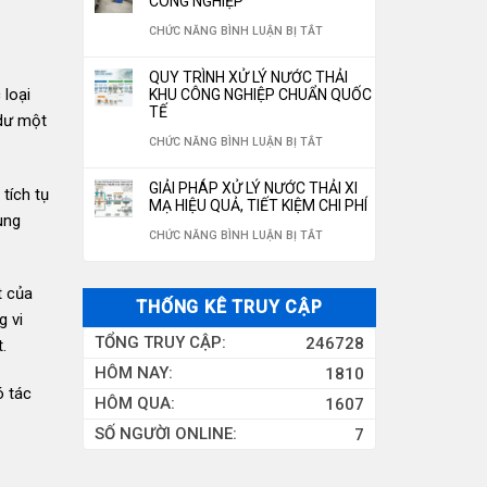
CÔNG NGHIỆP
ĐÓNG
350M3/NGÀY
NƯỚC
LỌC
NƯỚC
Ở
CHỨC NĂNG BÌNH LUẬN BỊ TẮT
CHAI
RO
NƯỚC
HỆ
CHUẨN
QUY TRÌNH XỬ LÝ NƯỚC THẢI
10M3/H
GIẾNG
THỐNG
 loại
KHU CÔNG NGHIỆP CHUẨN QUỐC
QUỐC
TẾ
KHOAN
XỬ
 dư một
GIA
Ở
CHỨC NĂNG BÌNH LUẬN BỊ TẮT
CÔNG
LÝ
2026
QUY
NGHIỆP
NƯỚC
GIẢI PHÁP XỬ LÝ NƯỚC THẢI XI
tích tụ
TRÌNH
MẠ HIỆU QUẢ, TIẾT KIỆM CHI PHÍ
THẢI
ung
XỬ
Ở
CHỨC NĂNG BÌNH LUẬN BỊ TẮT
CÔNG
LÝ
GIẢI
NGHIỆP
NƯỚC
t của
PHÁP
THỐNG KÊ TRUY CẬP
THẢI
g vi
XỬ
TỔNG TRUY CẬP:
246728
.
KHU
LÝ
HÔM NAY:
1810
CÔNG
NƯỚC
ó tác
HÔM QUA:
1607
NGHIỆP
THẢI
SỐ NGƯỜI ONLINE:
7
CHUẨN
XI
QUỐC
MẠ