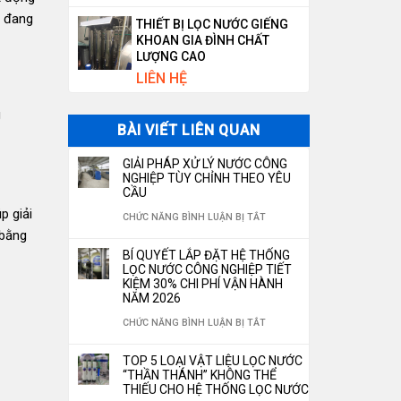
o đang
THIẾT BỊ LỌC NƯỚC GIẾNG
KHOAN GIA ĐÌNH CHẤT
LƯỢNG CAO
LIÊN HỆ
g
BÀI VIẾT LIÊN QUAN
GIẢI PHÁP XỬ LÝ NƯỚC CÔNG
NGHIỆP TÙY CHỈNH THEO YÊU
CẦU
p giải
Ở
CHỨC NĂNG BÌNH LUẬN BỊ TẮT
 bằng
GIẢI
BÍ QUYẾT LẮP ĐẶT HỆ THỐNG
PHÁP
LỌC NƯỚC CÔNG NGHIỆP TIẾT
KIỆM 30% CHI PHÍ VẬN HÀNH
XỬ
NĂM 2026
LÝ
Ở
CHỨC NĂNG BÌNH LUẬN BỊ TẮT
NƯỚC
BÍ
TOP 5 LOẠI VẬT LIỆU LỌC NƯỚC
CÔNG
QUYẾT
“THẦN THÁNH” KHÔNG THỂ
NGHIỆP
THIẾU CHO HỆ THỐNG LỌC NƯỚC
LẮP