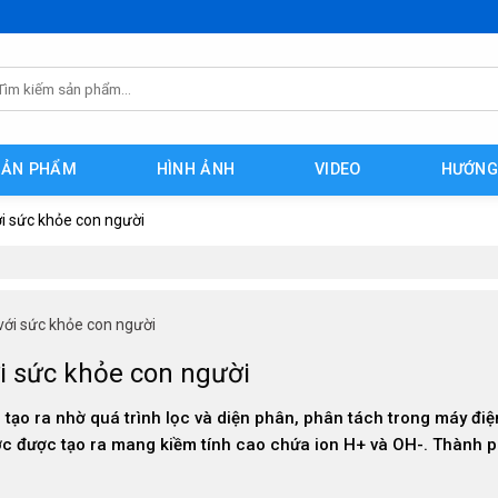
m
ếm:
SẢN PHẨM
HÌNH ẢNH
VIDEO
HƯỚNG
ới sức khỏe con người
 với sức khỏe con người
ới sức khỏe con người
 tạo ra nhờ quá trình lọc và diện phân, phân tách trong máy điện
c được tạo ra mang kiềm tính cao chứa ion H+ và OH-. Thành 