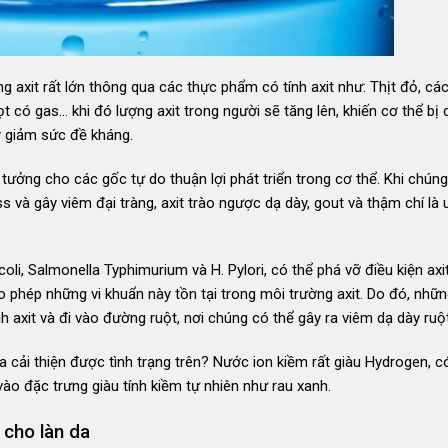
axit rất lớn thông qua các thực phẩm có tính axit như: Thịt đỏ, các
ọt có gas… khi đó lượng axit trong người sẽ tăng lên, khiến cơ thể bị
uy giảm sức đề kháng.
 tưởng cho các gốc tự do thuận lợi phát triển trong cơ thể. Khi chúng 
s và gây viêm đại tràng, axit trào ngược dạ dày, gout và thậm chí là 
oli, Salmonella Typhimurium và H. Pylori, có thể phá vỡ điều kiện axi
 phép những vi khuẩn này tồn tại trong môi trường axit. Do đó, nhữn
nh axit và đi vào đường ruột, nơi chúng có thể gây ra viêm dạ dày ruột
a cải thiện được tình trạng trên? Nước ion kiềm rất giàu Hydrogen, c
o đặc trưng giàu tính kiềm tự nhiên như rau xanh.
 cho làn da