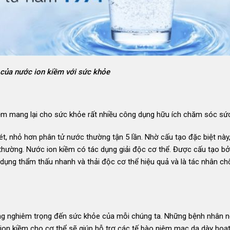
của nước ion kiềm với sức khỏe
kiềm mang lại cho sức khỏe rất nhiều công dụng hữu ích chăm sóc sứ
t, nhỏ hơn phân tử nước thường tận 5 lần. Nhờ cấu tạo đặc biệt này
hường. Nước ion kiềm có tác dụng giải độc cơ thể. Được cấu tạo bở
dụng thẩm thấu nhanh và thải độc cơ thể hiệu quả và là tác nhân ch
ởng nghiêm trọng đến sức khỏe của mỗi chúng ta. Những bệnh nhân 
 ion kiềm cho cơ thể sẽ giúp hỗ trợ các tế bào niêm mạc dạ dày hoạ