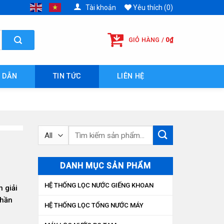
Tài khoản
Yêu thích (0)
GIỎ HÀNG /
0
₫
 DẪN
TIN TỨC
LIÊN HỆ
Tìm
kiếm:
DANH MỤC SẢN PHẨM
HỆ THỐNG LỌC NƯỚC GIẾNG KHOAN
 giải
phần
HỆ THỐNG LỌC TỔNG NƯỚC MÁY