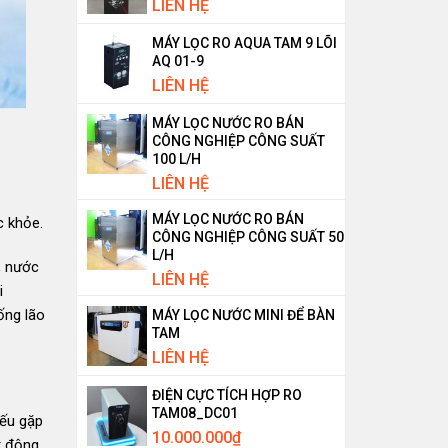
LIÊN HỆ
MÁY LỌC RO AQUA TAM 9 LÕI
AQ 01-9
LIÊN HỆ
MÁY LỌC NƯỚC RO BÁN
CÔNG NGHIỆP CÔNG SUẤT
100 L/H
LIÊN HỆ
MÁY LỌC NƯỚC RO BÁN
c khỏe.
CÔNG NGHIỆP CÔNG SUẤT 50
L/H
, nước
LIÊN HỆ
i
ống lão
MÁY LỌC NƯỚC MINI ĐỂ BÀN
TAM
LIÊN HỆ
ĐIỆN CỰC TÍCH HỢP RO
TAM08_DC01
nếu gặp
10.000.000
₫
t động