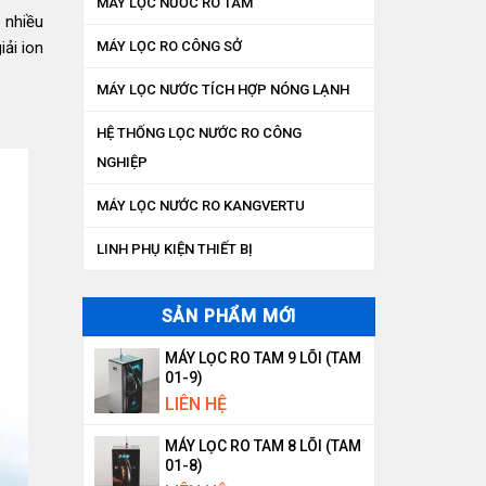
MÁY LỌC NƯỚC RO TAM
 nhiều
iải ion
MÁY LỌC RO CÔNG SỞ
MÁY LỌC NƯỚC TÍCH HỢP NÓNG LẠNH
HỆ THỐNG LỌC NƯỚC RO CÔNG
NGHIỆP
MÁY LỌC NƯỚC RO KANGVERTU
LINH PHỤ KIỆN THIẾT BỊ
SẢN PHẨM MỚI
MÁY LỌC RO TAM 9 LÕI (TAM
01-9)
LIÊN HỆ
MÁY LỌC RO TAM 8 LÕI (TAM
01-8)