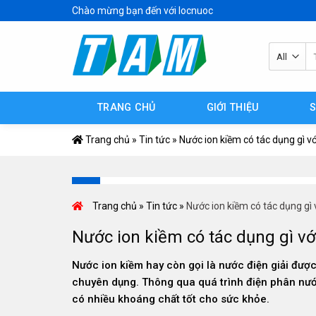
Skip
Chào mừng bạn đến với locnuoc
to
content
Tì
ki
TRANG CHỦ
GIỚI THIỆU
Trang chủ
»
Tin tức
»
Nước ion kiềm có tác dụng gì v
Trang chủ
»
Tin tức
»
Nước ion kiềm có tác dụng gì
Nước ion kiềm có tác dụng gì v
Nước ion kiềm hay còn gọi là nước điện giải được
chuyên dụng. Thông qua quá trình điện phân nướ
có nhiều khoáng chất tốt cho sức khỏe.