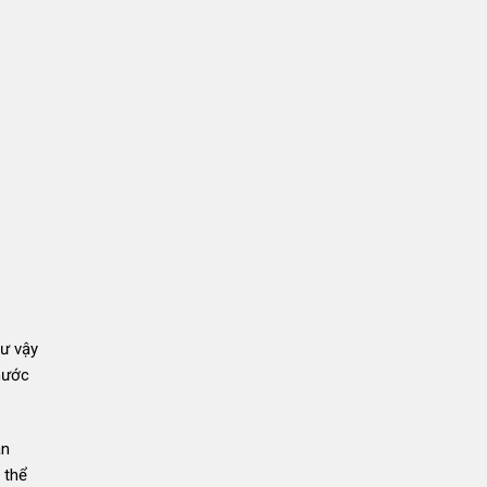
hư vậy
 nước
ắn
 thể