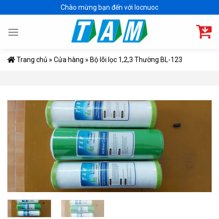
Skip
Chào mừng bạn đến với locnuoc
to
content
Trang chủ
»
Cửa hàng
»
Bộ lõi lọc 1,2,3 Thường BL-123