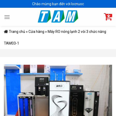
Skip
Chào mừng bạn đến với locnuoc
to
content
Trang chủ
»
Cửa hàng
»
Máy RO nóng lạnh 2 vòi 3 chức năng
TAM03-1