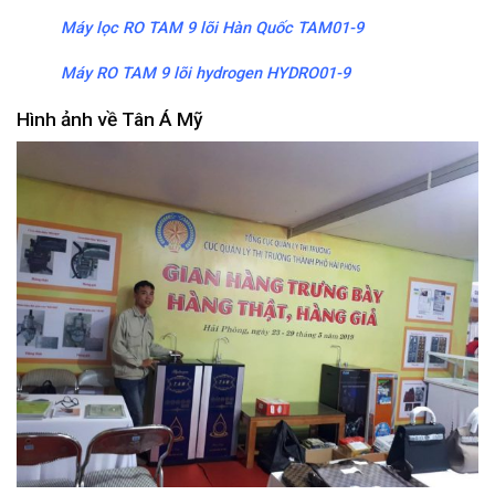
Máy lọc RO TAM 9 lõi Hàn Quốc TAM01-9
Máy RO TAM 9 lõi hydrogen HYDRO01-9
Hình ảnh về Tân Á Mỹ