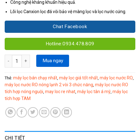
Công nghệ kháng khuẩn hiệu quả.
Lõi lọc Canxion lọc đá vôi bảo vệ màng lọc và lọc nước cứng.
Chat Facebook
Hotline:0934.478.809
Máy RO nóng lạnh 2 vòi 3 chức năng TAM03-1 số lượng
Mua ngay
máy lọc bán chạy nhất
máy lọc giá tốt nhất
máy lọc nước RO
Thẻ:
,
,
,
máy lọc nước RO nóng lạnh 2 vòi 3 chức năng
máy lọc nước RO
,
tích hợp nóng nguội
may loc re nhat
máy lọc tân á mỹ
máy lọc
,
,
,
tích hợp TAM
CHI TIẾT