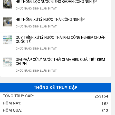
THỐNG
HỆ THỐNG LỌC NƯỚC GIẾNG KHOAN CÔNG NGHIỆP
CHI
GIÁ
THỂ
XUẤT
LỌC
Ở
CHỨC NĂNG BÌNH LUẬN BỊ TẮT
PHÍ
HỆ
THIẾU
NƯỚC
NƯỚC
HỆ
VẬN
THỐNG
CHO
HỆ THỐNG XỬ LÝ NƯỚC THẢI CÔNG NGHIỆP
ĐÓNG
GIẾNG
THỐNG
HÀNH
LỌC
HỆ
Ở
CHỨC NĂNG BÌNH LUẬN BỊ TẮT
BÌNH,
KHOAN
LỌC
NĂM
NƯỚC
THỐNG
HỆ
ĐÓNG
350M3/NGÀY
NƯỚC
QUY TRÌNH XỬ LÝ NƯỚC THẢI KHU CÔNG NGHIỆP CHUẨN
2026
RO
LỌC
THỐNG
CHAI
QUỐC TẾ
GIẾNG
10M3/H
NƯỚC
XỬ
CHUẨN
Ở
CHỨC NĂNG BÌNH LUẬN BỊ TẮT
KHOAN
LÝ
QUỐC
QUY
CÔNG
GIẢI PHÁP XỬ LÝ NƯỚC THẢI XI MẠ HIỆU QUẢ, TIẾT KIỆM
NƯỚC
GIA
TRÌNH
CHI PHÍ
NGHIỆP
THẢI
2026
XỬ
Ở
CHỨC NĂNG BÌNH LUẬN BỊ TẮT
CÔNG
LÝ
GIẢI
NGHIỆP
NƯỚC
PHÁP
THỐNG KÊ TRUY CẬP
THẢI
XỬ
TỔNG TRUY CẬP:
253154
KHU
LÝ
HÔM NAY:
187
CÔNG
NƯỚC
HÔM QUA:
312
NGHIỆP
THẢI