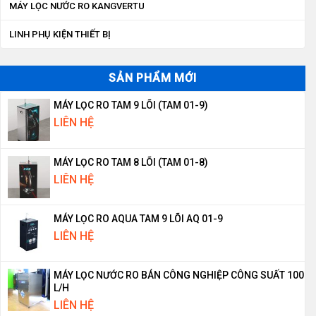
MÁY LỌC NƯỚC RO KANGVERTU
LINH PHỤ KIỆN THIẾT BỊ
SẢN PHẨM MỚI
MÁY LỌC RO TAM 9 LÕI (TAM 01-9)
LIÊN HỆ
MÁY LỌC RO TAM 8 LÕI (TAM 01-8)
LIÊN HỆ
MÁY LỌC RO AQUA TAM 9 LÕI AQ 01-9
LIÊN HỆ
MÁY LỌC NƯỚC RO BÁN CÔNG NGHIỆP CÔNG SUẤT 100
L/H
LIÊN HỆ