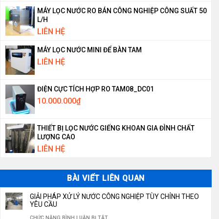
MÁY LỌC NƯỚC RO BÁN CÔNG NGHIỆP CÔNG SUẤT 50
L/H
LIÊN HỆ
MÁY LỌC NƯỚC MINI ĐỂ BÀN TAM
LIÊN HỆ
ĐIỆN CỰC TÍCH HỢP RO TAM08_DC01
10.000.000
₫
THIẾT BỊ LỌC NƯỚC GIẾNG KHOAN GIA ĐÌNH CHẤT
LƯỢNG CAO
LIÊN HỆ
BÀI VIẾT LIÊN QUAN
GIẢI PHÁP XỬ LÝ NƯỚC CÔNG NGHIỆP TÙY CHỈNH THEO
YÊU CẦU
Ở
CHỨC NĂNG BÌNH LUẬN BỊ TẮT