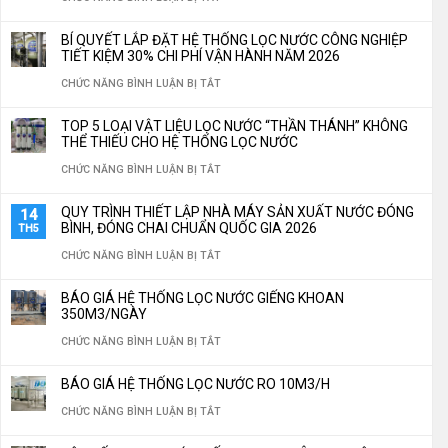
GIẢI
BÍ QUYẾT LẮP ĐẶT HỆ THỐNG LỌC NƯỚC CÔNG NGHIỆP
PHÁP
TIẾT KIỆM 30% CHI PHÍ VẬN HÀNH NĂM 2026
XỬ
Ở
CHỨC NĂNG BÌNH LUẬN BỊ TẮT
LÝ
BÍ
TOP 5 LOẠI VẬT LIỆU LỌC NƯỚC “THẦN THÁNH” KHÔNG
NƯỚC
QUYẾT
THỂ THIẾU CHO HỆ THỐNG LỌC NƯỚC
CÔNG
LẮP
Ở
CHỨC NĂNG BÌNH LUẬN BỊ TẮT
NGHIỆP
ĐẶT
TOP
QUY TRÌNH THIẾT LẬP NHÀ MÁY SẢN XUẤT NƯỚC ĐÓNG
14
TÙY
HỆ
5
BÌNH, ĐÓNG CHAI CHUẨN QUỐC GIA 2026
TH5
CHỈNH
THỐNG
LOẠI
Ở
CHỨC NĂNG BÌNH LUẬN BỊ TẮT
THEO
LỌC
VẬT
QUY
YÊU
BÁO GIÁ HỆ THỐNG LỌC NƯỚC GIẾNG KHOAN
NƯỚC
LIỆU
TRÌNH
350M3/NGÀY
CẦU
CÔNG
LỌC
THIẾT
Ở
CHỨC NĂNG BÌNH LUẬN BỊ TẮT
NGHIỆP
NƯỚC
LẬP
BÁO
TIẾT
BÁO GIÁ HỆ THỐNG LỌC NƯỚC RO 10M3/H
“THẦN
NHÀ
GIÁ
KIỆM
Ở
CHỨC NĂNG BÌNH LUẬN BỊ TẮT
THÁNH”
MÁY
HỆ
30%
BÁO
KHÔNG
SẢN