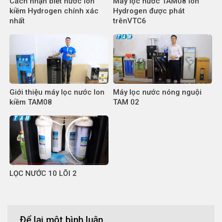
Cách nhận biết nước ion
Máy lọc nước TAM08 Ion
kiềm Hydrogen chính xác
Hydrogen được phát
nhất
trênVTC6
Giới thiệu máy lọc nước Ion
Máy lọc nước nóng nguội
kiềm TAM08
TAM 02
LỌC NƯỚC 10 LÕI 2
Để lại một bình luận