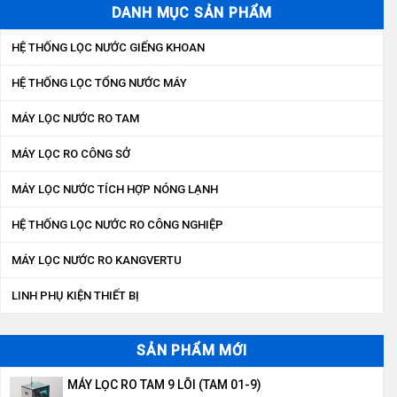
DANH MỤC SẢN PHẨM
HỆ THỐNG LỌC NƯỚC GIẾNG KHOAN
HỆ THỐNG LỌC TỔNG NƯỚC MÁY
MÁY LỌC NƯỚC RO TAM
MÁY LỌC RO CÔNG SỞ
MÁY LỌC NƯỚC TÍCH HỢP NÓNG LẠNH
HỆ THỐNG LỌC NƯỚC RO CÔNG NGHIỆP
MÁY LỌC NƯỚC RO KANGVERTU
LINH PHỤ KIỆN THIẾT BỊ
SẢN PHẨM MỚI
MÁY LỌC RO TAM 9 LÕI (TAM 01-9)