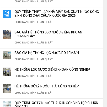
LẮP
Ở
CHỨC NĂNG BÌNH LUẬN BỊ TẮT
NGHIỆP
ĐẶT
TOP
QUY TRÌNH THIẾT LẬP NHÀ MÁY SẢN XUẤT NƯỚC ĐÓNG
14
TÙY
HỆ
5
BÌNH, ĐÓNG CHAI CHUẨN QUỐC GIA 2026
TH5
CHỈNH
THỐNG
LOẠI
Ở
CHỨC NĂNG BÌNH LUẬN BỊ TẮT
THEO
LỌC
VẬT
QUY
YÊU
BÁO GIÁ HỆ THỐNG LỌC NƯỚC GIẾNG KHOAN
NƯỚC
LIỆU
TRÌNH
350M3/NGÀY
CẦU
CÔNG
LỌC
THIẾT
Ở
CHỨC NĂNG BÌNH LUẬN BỊ TẮT
NGHIỆP
NƯỚC
LẬP
BÁO
TIẾT
BÁO GIÁ HỆ THỐNG LỌC NƯỚC RO 10M3/H
“THẦN
NHÀ
GIÁ
KIỆM
Ở
CHỨC NĂNG BÌNH LUẬN BỊ TẮT
THÁNH”
MÁY
HỆ
30%
BÁO
KHÔNG
SẢN
THỐNG
HỆ THỐNG LỌC NƯỚC GIẾNG KHOAN CÔNG NGHIỆP
CHI
GIÁ
THỂ
XUẤT
LỌC
Ở
CHỨC NĂNG BÌNH LUẬN BỊ TẮT
PHÍ
HỆ
THIẾU
NƯỚC
NƯỚC
HỆ
VẬN
THỐNG
CHO
HỆ THỐNG XỬ LÝ NƯỚC THẢI CÔNG NGHIỆP
ĐÓNG
GIẾNG
THỐNG
HÀNH
LỌC
HỆ
Ở
CHỨC NĂNG BÌNH LUẬN BỊ TẮT
BÌNH,
KHOAN
LỌC
NĂM
NƯỚC
THỐNG
HỆ
ĐÓNG
350M3/NGÀY
NƯỚC
QUY TRÌNH XỬ LÝ NƯỚC THẢI KHU CÔNG NGHIỆP CHUẨN
2026
RO
LỌC
THỐNG
CHAI
QUỐC TẾ