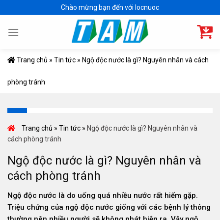
Skip
Chào mừng bạn đến với locnuoc
to
content
Trang chủ
»
Tin tức
»
Ngộ độc nước là gì? Nguyên nhân và cách
phòng tránh
Trang chủ
»
Tin tức
»
Ngộ độc nước là gì? Nguyên nhân và
cách phòng tránh
Ngộ độc nước là gì? Nguyên nhân và
cách phòng tránh
Ngộ độc nước là do uống quá nhiều nước rất hiếm gặp.
Triệu chứng của ngộ độc nước giống với các bệnh lý thông
thường nên nhiều người sẽ không phát hiện ra. Vậy ngộ