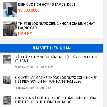
ĐIỆN CỰC TÍCH HỢP RO TAM08_DC01
10.000.000
₫
THIẾT BỊ LỌC NƯỚC GIẾNG KHOAN GIA ĐÌNH CHẤT
LƯỢNG CAO
LIÊN HỆ
BÀI VIẾT LIÊN QUAN
GIẢI PHÁP XỬ LÝ NƯỚC CÔNG NGHIỆP TÙY CHỈNH THEO
YÊU CẦU
Ở
CHỨC NĂNG BÌNH LUẬN BỊ TẮT
GIẢI
BÍ QUYẾT LẮP ĐẶT HỆ THỐNG LỌC NƯỚC CÔNG NGHIỆP
PHÁP
TIẾT KIỆM 30% CHI PHÍ VẬN HÀNH NĂM 2026
XỬ
Ở
CHỨC NĂNG BÌNH LUẬN BỊ TẮT
LÝ
BÍ
TOP 5 LOẠI VẬT LIỆU LỌC NƯỚC “THẦN THÁNH” KHÔNG
NƯỚC
QUYẾT
THỂ THIẾU CHO HỆ THỐNG LỌC NƯỚC
CÔNG