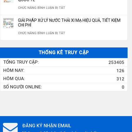
GIẾNG
10M3/H
NƯỚC
XỬ
CHUẨN
Ở
CHỨC NĂNG BÌNH LUẬN BỊ TẮT
KHOAN
LÝ
QUỐC
QUY
CÔNG
GIẢI PHÁP XỬ LÝ NƯỚC THẢI XI MẠ HIỆU QUẢ, TIẾT KIỆM
NƯỚC
GIA
TRÌNH
CHI PHÍ
NGHIỆP
THẢI
2026
XỬ
Ở
CHỨC NĂNG BÌNH LUẬN BỊ TẮT
CÔNG
LÝ
GIẢI
NGHIỆP
NƯỚC
PHÁP
THỐNG KÊ TRUY CẬP
THẢI
XỬ
TỔNG TRUY CẬP:
253405
KHU
LÝ
HÔM NAY:
126
CÔNG
NƯỚC
HÔM QUA:
312
NGHIỆP
THẢI
SỐ NGƯỜI ONLINE:
0
CHUẨN
XI
QUỐC
MẠ
TẾ
HIỆU
QUẢ,
TIẾT
ĐĂNG KÝ NHẬN EMAIL
KIỆM