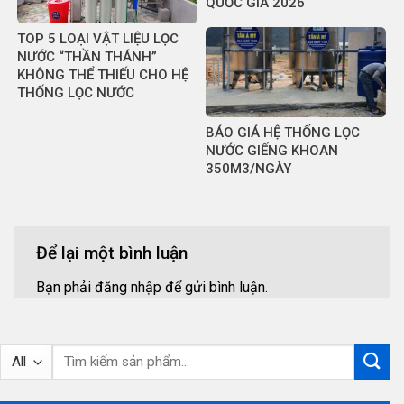
QUỐC GIA 2026
TOP 5 LOẠI VẬT LIỆU LỌC
NƯỚC “THẦN THÁNH”
KHÔNG THỂ THIẾU CHO HỆ
THỐNG LỌC NƯỚC
BÁO GIÁ HỆ THỐNG LỌC
NƯỚC GIẾNG KHOAN
350M3/NGÀY
Để lại một bình luận
Bạn phải
đăng nhập
để gửi bình luận.
Tìm
kiếm: