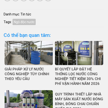
Danh mục:
Tin tức
Tags:
Ngộ độc nước
Có thể bạn quan tâm:
GIẢI PHÁP XỬ LÝ NƯỚC
BÍ QUYẾT LẮP ĐẶT HỆ
CÔNG NGHIỆP TÙY CHỈNH
THỐNG LỌC NƯỚC CÔNG
THEO YÊU CẦU
NGHIỆP TIẾT KIỆM 30% CHI
PHÍ VẬN HÀNH NĂM 2026
QUY TRÌNH THIẾT LẬP NHÀ
MÁY SẢN XUẤT NƯỚC ĐÓNG
BÌNH, ĐÓNG CHAI CHUẨN